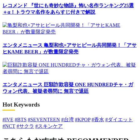
レコメンド
『世にも奇妙な物語』怖い名作ランキング25選
＋α！トラウマ名作をあらすじ付きで解説
エンタメニュース
亀梨和也×アサヒビール共同開発！「アサ
ヒKAME BEER」が数量限定発売
エンタメニュース
巨額詐欺容疑 ONE HUNDREDチャ・ガ
ウォン代表、被疑者尋問に 無言で退廷
Hot Keywords
#IVE
#BTS
#SEVENTEEN
#台湾
#KPOP
#香水
#ダイエット
#NCT
#サクラ
#スキンケア