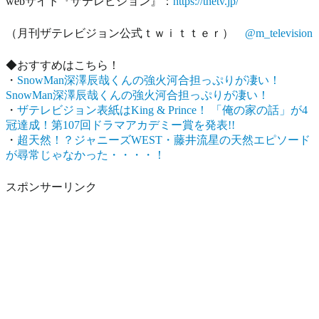
webサイト『ザテレビジョン』：
https://thetv.jp/
（月刊ザテレビジョン公式ｔｗｉｔｔｅｒ）
@m_television
◆おすすめはこちら！
・
SnowMan深澤辰哉くんの強火河合担っぷりが凄い！
SnowMan深澤辰哉くんの強火河合担っぷりが凄い！
・
ザテレビジョン表紙はKing & Prince！ 「俺の家の話」が4
冠達成！第107回ドラマアカデミー賞を発表!!
・
超天然！？ジャニーズWEST・藤井流星の天然エピソード
が尋常じゃなかった・・・・！
スポンサーリンク