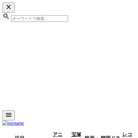
close
search
menu
アニ
宝塚
レコ
注目
映画・
韓国ドラ