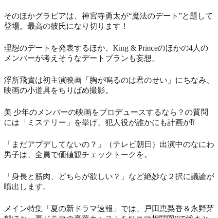
そのほかグラビアは、神宮寺勇太が“魔法のデート”と題して
登場。最高の彼氏になり切ります！
理想のデートを発表するほか、King & Princeのほかの4人の
メンバーが考えそうなデートプランも妄想。
浮所飛貴は初主演映画「胸が鳴るのは君のせい」にちなみ、
映画の小道具をちりばめ撮影。
美 少年のメンバーの映画をプロデュースするなら？の質問
には「ミステリー」を挙げ、犯人役が誰かにも計画が⁉
「まだアプデしてないの？」（テレビ朝日）出演中のなにわ
男子は、全員で価値観チェックトークを。
「身長と筋肉、どちらが欲しい？」など絶妙な２択に議論が
噴出します。
メイン特集「夏の新ドラマ速報」では、戸田恵梨香＆永野芽