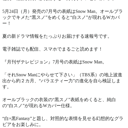
5月24日（月）発売の7月号の表紙はSnow Man。オールブラ
ックでキメた“黒スノ”をめくると“白スノ”が現れるWカバ
ー！
夏の新ドラマ情報をたっぷりお届けする速報号です。
電子雑誌でも配信、スマホでまるごと読めます！
『月刊ザテレビジョン』7月号の表紙はSnow Man。
「それSnow Manにやらせて下さい」（TBS系）の地上波進
出から約２カ月、“バラエティー力”の進化を自ら検証しま
す。
オールブラックの衣装の“黒スノ”表紙をめくると、純白
の“白スノ”が現れるWカバー仕様。
“白×黒Fantasy”と題し、対照的な表情を見せる幻想的なグラ
ビアをお楽しみに。