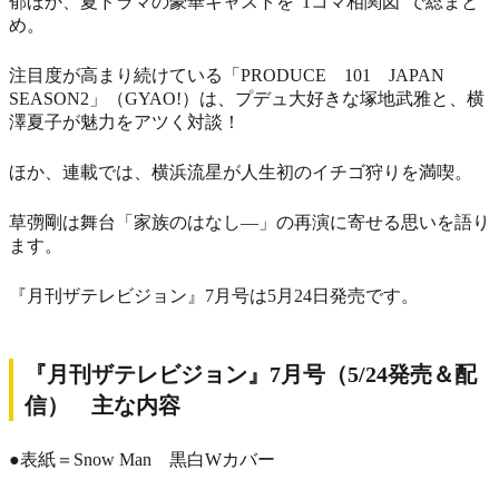
郁ほか、夏ドラマの豪華キャストを“1コマ相関図”で総まと
め。
注目度が高まり続けている「PRODUCE 101 JAPAN
SEASON2」（GYAO!）は、プデュ大好きな塚地武雅と、横
澤夏子が魅力をアツく対談！
ほか、連載では、横浜流星が人生初のイチゴ狩りを満喫。
草彅剛は舞台「家族のはなし―」の再演に寄せる思いを語り
ます。
『月刊ザテレビジョン』7月号は5月24日発売です。
『月刊ザテレビジョン』7月号（5/24発売＆配
信） 主な内容
●表紙＝Snow Man 黒白Wカバー