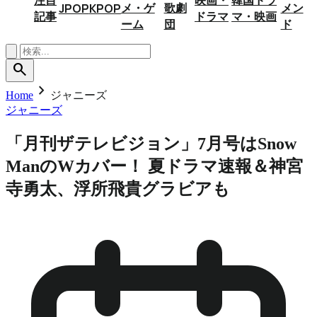
メ・ゲ
歌劇
メン
JPOP
KPOP
記事
ドラマ
マ・映画
ーム
団
ド
search
chevron_right
Home
ジャニーズ
ジャニーズ
「月刊ザテレビジョン」7月号はSnow
ManのWカバー！ 夏ドラマ速報＆神宮
寺勇太、浮所飛貴グラビアも