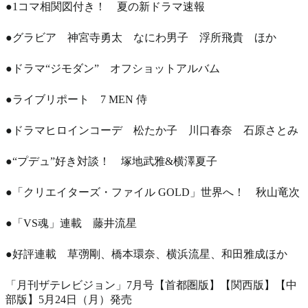
●1コマ相関図付き！ 夏の新ドラマ速報
●グラビア 神宮寺勇太 なにわ男子 浮所飛貴 ほか
●ドラマ“ジモダン” オフショットアルバム
●ライブリポート 7 MEN 侍
●ドラマヒロインコーデ 松たか子 川口春奈 石原さとみ
●“プデュ”好き対談！ 塚地武雅&横澤夏子
●「クリエイターズ・ファイル GOLD」世界へ！ 秋山竜次
●「VS魂」連載 藤井流星
●好評連載 草彅剛、橋本環奈、横浜流星、和田雅成ほか
「月刊ザテレビジョン」7月号【首都圏版】【関西版】【中
部版】5月24日（月）発売