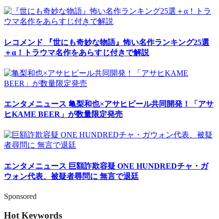
レコメンド
『世にも奇妙な物語』怖い名作ランキング25選
＋α！トラウマ名作をあらすじ付きで解説
エンタメニュース
亀梨和也×アサヒビール共同開発！「アサ
ヒKAME BEER」が数量限定発売
エンタメニュース
巨額詐欺容疑 ONE HUNDREDチャ・ガ
ウォン代表、被疑者尋問に 無言で退廷
Sponsored
Hot Keywords