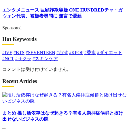
エンタメニュース
巨額詐欺容疑 ONE HUNDREDチャ・ガ
ウォン代表、被疑者尋問に 無言で退廷
Sponsored
Hot Keywords
#IVE
#BTS
#SEVENTEEN
#台湾
#KPOP
#香水
#ダイエット
#NCT
#サクラ
#スキンケア
コメントは受け付けていません。
Recent Articles
まとめ
推し活依存はなぜ起きる？有名人崇拝症候群と抜け
出せないビジネスの罠