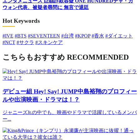
エンタメニュース
巨額詐欺容疑 ONE HUNDREDチャ・ガ
ウォン代表、被疑者尋問に 無言で退廷
Hot Keywords
#IVE
#BTS
#SEVENTEEN
#台湾
#KPOP
#香水
#ダイエット
#NCT
#サクラ
#スキンケア
こちらもおすすめ
RECOMMENDED
デビュー組
Hey! Say! JUMP中島裕翔のプロフィー
ルや出演映画・ドラマは！？
ジャニーズJr.の中でも、映画やドラマで活躍しているメンバ
ー...