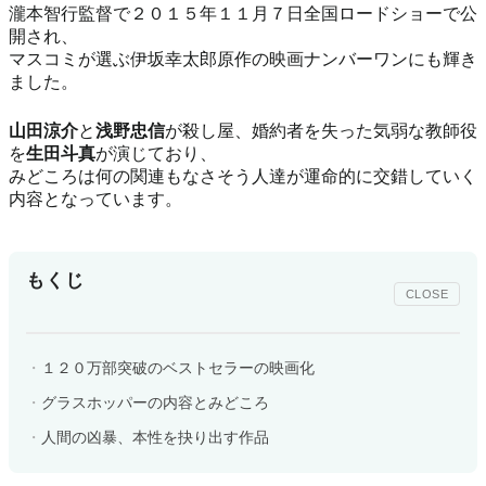
瀧本智行監督で２０１５年１１月７日全国ロードショーで公
開され、
マスコミが選ぶ伊坂幸太郎原作の映画ナンバーワンにも輝き
ました。
山田涼介
と
浅野忠信
が
殺し屋
、
婚約者を失った気弱な教師役
を
生田斗真
が演じており、
みどころは何の関連もなさそう人達が運命的に交錯していく
内容となっています。
もくじ
CLOSE
１２０万部突破のベストセラーの映画化
グラスホッパーの内容とみどころ
人間の凶暴、本性を抉り出す作品