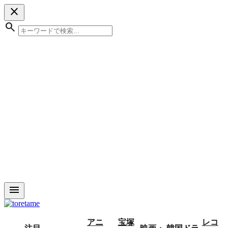
close
search
menu
アニ
宝塚
レコ
注目
映画・
韓国ドラ