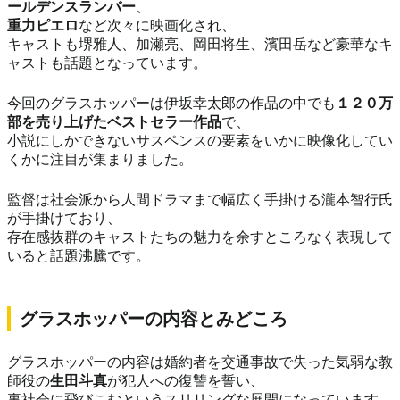
ールデンスランバー
、
重力ピエロ
など次々に映画化され、
キャストも堺雅人、加瀬亮、岡田将生、濱田岳など豪華なキ
ャストも話題となっています。
今回のグラスホッパーは伊坂幸太郎の作品の中でも
１２０万
部を売り上げたベストセラー作品
で、
小説にしかできないサスペンスの要素をいかに映像化してい
くかに注目が集まりました。
監督は社会派から人間ドラマまで幅広く手掛ける瀧本智行氏
が手掛けており、
存在感抜群のキャストたちの魅力を余すところなく表現して
いると話題沸騰です。
グラスホッパーの内容とみどころ
グラスホッパーの内容は婚約者を交通事故で失った気弱な教
師役の
生田斗真
が犯人への復讐を誓い、
裏社会に飛びこむというスリリングな展開になっています。