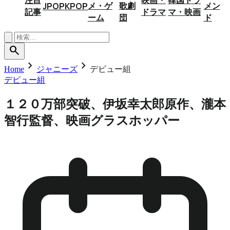
メ・ゲ
歌劇
メン
JPOP
KPOP
記事
ドラマ
マ・映画
ーム
団
ド
search
chevron_right
chevron_right
Home
ジャニーズ
デビュー組
デビュー組
１２０万部突破、伊坂幸太郎原作、瀧本
智行監督、映画グラスホッパー