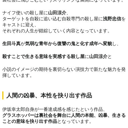
ナイフ使いの殺し屋に
山田涼介
、
ターゲットを自殺に追い込む自殺専門の殺し屋に
浅野忠信
を
キャストに迎え、
それぞれの人生が錯綜していく内容となっています。
生田斗真
が
気弱な青年から復讐の鬼と化す成年へ変貌
し、
殺すことで生きる意味を実感する殺し屋
に
山田涼介
と
小説のイメージの期待を裏切らない演技力で新たな魅力を発
揮しています。
人間の凶暴、本性を抉り出す作品
伊坂幸太郎自身が一番達成感を感じたという作品、
グラスホッパーは裏社会を舞台に人間の本能、凶暴、生きる
ことの意味を抉り出す作品
となっています。