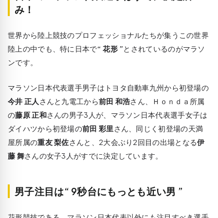
み！
世界から陸上競技のプロフェッショナルたちが集うこの世界
陸上の中でも、特に日本で
“ 花形 ”
とされているのがマラソ
ンです。
マラソン日本代表選手男子はトヨタ自動車九州から初登場の
今井 正人
さんと九電工から
前田 和浩
さん、Ｈｏｎｄａ所属
の
藤原 正和
さんの男子3人が、マラソン日本代表選手女子は
ダイハツから初登場の
前田 彩里
さん、同じく初登場の天満
屋所属の
重友 梨佐
さんと、2大会ぶり2回目の出場となる
伊
藤 舞
さんの女子3人がすでに決定しています。
男子注目は“ 9秒台にもっとも近い男 ”
花形競技である、マラソン日本代表以外にも注目すべき選手