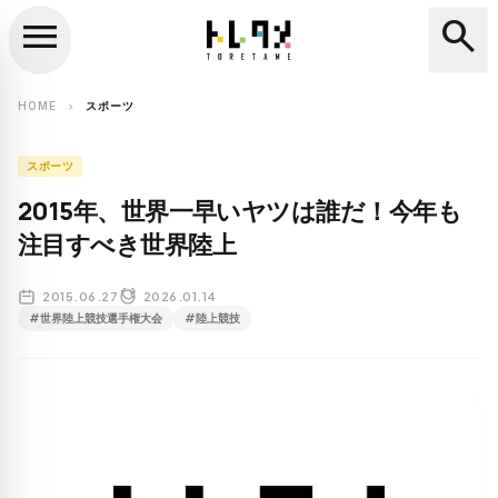
menu
search
close
search
HOME
スポーツ
chevron_right
スポーツ
2015年、世界一早いヤツは誰だ！今年も
注目すべき世界陸上
2015.06.27
2026.01.14
#世界陸上競技選手権大会
#陸上競技