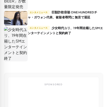
巨額詐欺容疑 ONE HUNDREDチ
エンタメニュース
ャ・ガウォン代表、被疑者尋問に 無言で退廷
少女時代ユリ、19年間在籍したSMエ
エンタメニュース
ンターテインメントと契約終了
SPONSORED