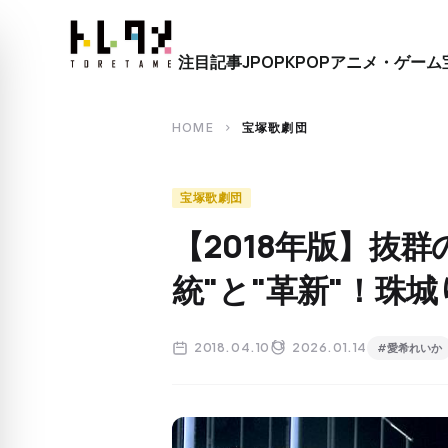
close
注目記事
JPOP
KPOP
アニメ・ゲーム
search
HOME
宝塚歌劇団
chevron_right
宝塚歌劇団
【2018年版】抜
統"と"革新"！珠
2018.04.10
2026.01.14
#愛希れいか