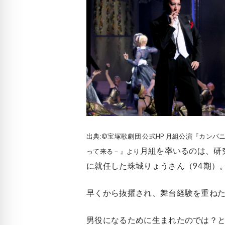
出典:©宝塚歌劇団 公式HP 月組公演『カンパ
月組を率いるのは、研
って来る－』より
に就任した珠城りょうさん（94期）
早くから抜擢され、舞台経験を重ね
男役になるために生まれたのでは？と