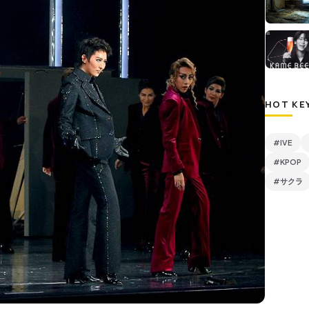
HOT KE
#IVE
#KPOP
#サクラ