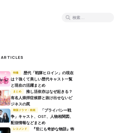
 ARTICLES
歴代「戦隊ヒロイン」の現在
特撮
は？強くて美しい歴代キャスト一覧
と現在の活躍まとめ
推し活依存はなぜ起きる？
まとめ
有名人崇拝症候群と抜け出せないビ
ジネスの罠
「プライバシー戦
韓国ドラマ・映画
争」キャスト、OST、人物相関図、
配信情報などまとめ
『世にも奇妙な物語』怖
レコメンド