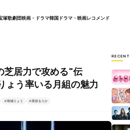
宝塚歌劇団
映画・ドラマ
韓国ドラマ・映画
レコメンド
RECENT
群の芝居力で攻める"伝
城りょう率いる月組の魅力
#珠城りょう
#美弥るりか