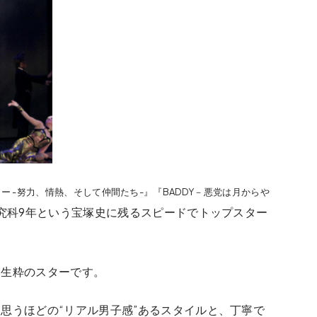
ニー -努力、情熱、そして仲間たち-』『BADDY－悪党は月からや
究科9年という宝塚史に残るスピードでトップスター
。
た生粋のスターです。
思うほどの“リアル男子感”あるスタイルと、丁寧で