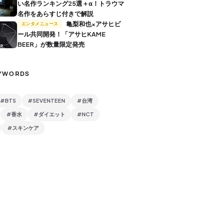
い名作ランキング25選＋α！トラウマ
名作をあらすじ付きで解説
亀梨和也×アサヒビ
エンタメニュース
ール共同開発！「アサヒKAME
BEER」が数量限定発売
YWORDS
#BTS
#SEVENTEEN
#台湾
#香水
#ダイエット
#NCT
#スキンケア