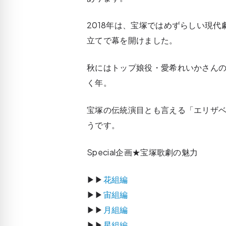
2018年は、宝塚ではめずらしい現
立てで幕を開けました。
秋にはトップ娘役・愛希れいかさん
く年。
宝塚の伝統演目とも言える「エリザベ
うです。
Special企画★宝塚歌劇の魅力
▶▶
花組編
▶▶
宙組編
▶▶
月組編
▶▶
星組編