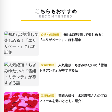
こちらもおすすめ
RECOMMENDED
知れば3割増しで楽しめる！
公演・劇場情報
『エリザベート』こぼれ話集
人気絶頂！ちぎみゆだいの『雪組
宝塚歌劇団
トリデンテ』が尊すぎる話
雪組の娘役 水沙瑠流さんのプロ
宝塚歌劇団
フィールを魅力とともに紹介！