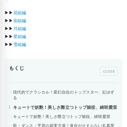
▶▶
花組編
▶▶
宙組編
▶▶
月組編
▶▶
星組編
▶▶
雪組編
もくじ
CLOSE
現代的でクラシカル！変幻自在のトップスター、紅ゆず
る
キュートで妖艶！美しさ際立つトップ娘役、綺咲愛里
キュートで妖艶！美しさ際立つトップ娘役、綺咲愛里
歌・ダンス・芝居の超実力派！進化が止まらない礼真琴