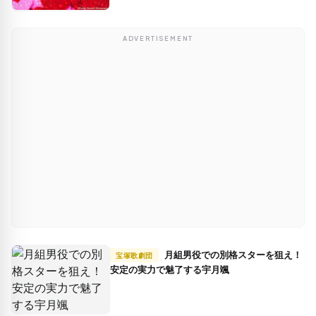
ADVERTISEMENT
月組男役での別格スターを狙え！
宝塚歌劇団
安定の実力で魅了する宇月颯