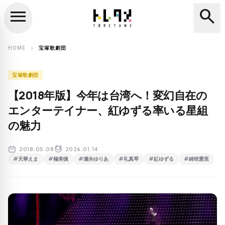
menu
search
close
search
HOME
宝塚歌劇団
chevron_right
宝塚歌劇団
【2018年版】今年は台湾へ！変幻自在の
エンターテイナー、紅ゆずる率いる星組
の魅力
2018.05.08
2026.01.14
#天華えま
#極美慎
#瀬央ゆりあ
#礼真琴
#紅ゆずる
#綺咲愛里