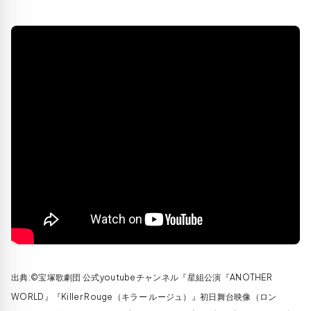
出典:©宝塚歌劇団 公式youtubeチャンネル『星組公演『ANOTHER
WORLD』『Killer Rouge（キラー ルージュ）』初日舞台映像（ロン