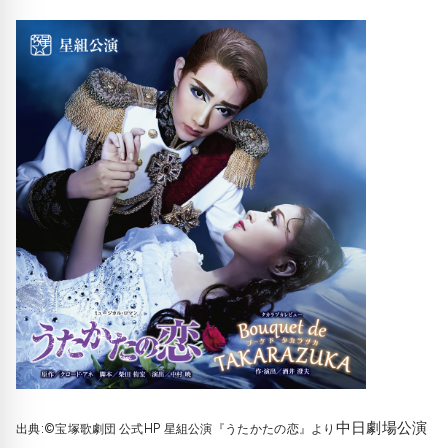
中日劇場公演
出典:©宝塚歌劇団 公式HP 星組公演『うたかたの恋』より