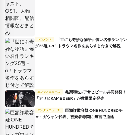
『世にも奇妙な物語』怖い名作ランキン
レコメンド
グ25選＋α！トラウマ名作をあらすじ付きで解説
亀梨和也×アサヒビール共同開発！
エンタメニュース
「アサヒKAME BEER」が数量限定発売
巨額詐欺容疑 ONE HUNDREDチ
エンタメニュース
ャ・ガウォン代表、被疑者尋問に 無言で退廷