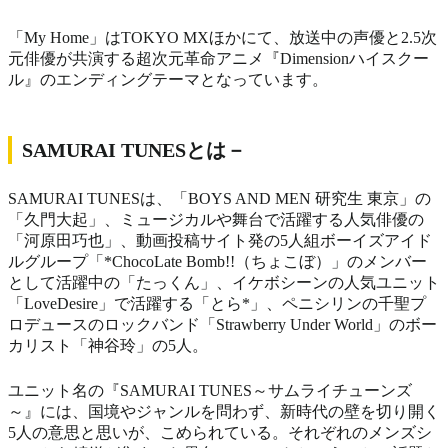
「My Home」はTOKYO MXほかにて、放送中の声優と2.5次
元俳優が共演する超次元革命アニメ『Dimensionハイスクー
ル』のエンディングテーマとなっています。
SAMURAI TUNESとは－
SAMURAI TUNESは、「BOYS AND MEN 研究生 東京」の
「久門大起」、ミュージカルや舞台で活躍する人気俳優の
「河原田巧也」、動画投稿サイト発の5人組ボーイズアイド
ルグループ「*ChocoLate Bomb!!（ちょこぼ）」のメンバー
として活躍中の「たっくん」、イケボシーンの人気ユニット
「LoveDesire」で活躍する「とら*」、ペニシリンの千聖プ
ロデュースのロックバンド「Strawberry Under World」のボー
カリスト「神谷玲」の5人。
ユニット名の『SAMURAI TUNES～サムライチューンズ
～』には、国境やジャンルを問わず、新時代の壁を切り開く
5人の意思と思いが、こめられている。それぞれのメンズシ