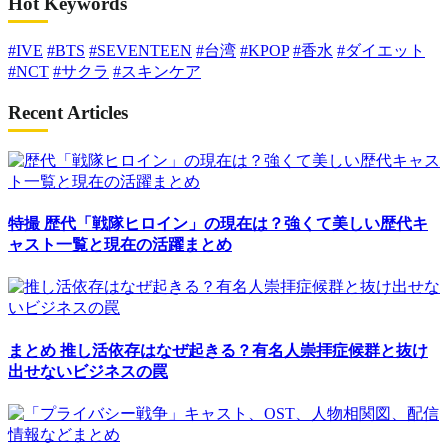
Hot Keywords
#IVE
#BTS
#SEVENTEEN
#台湾
#KPOP
#香水
#ダイエット
#NCT
#サクラ
#スキンケア
Recent Articles
特撮
歴代「戦隊ヒロイン」の現在は？強くて美しい歴代キ
ャスト一覧と現在の活躍まとめ
まとめ
推し活依存はなぜ起きる？有名人崇拝症候群と抜け
出せないビジネスの罠