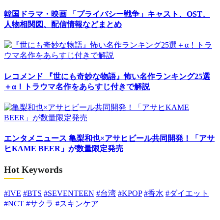
韓国ドラマ・映画
「プライバシー戦争」キャスト、OST、
人物相関図、配信情報などまとめ
レコメンド
『世にも奇妙な物語』怖い名作ランキング25選
＋α！トラウマ名作をあらすじ付きで解説
エンタメニュース
亀梨和也×アサヒビール共同開発！「アサ
ヒKAME BEER」が数量限定発売
Hot Keywords
#IVE
#BTS
#SEVENTEEN
#台湾
#KPOP
#香水
#ダイエット
#NCT
#サクラ
#スキンケア