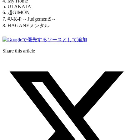
4. My Home
5. UTAKATA
6. 超GIMON
7. #J-K-P ～Judgement$～
8. HAGANEメンタル
Share this article