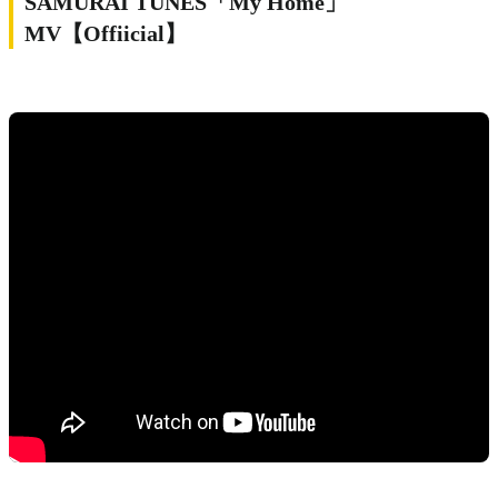
SAMURAI TUNES「My Home」
MV【Offiicial】