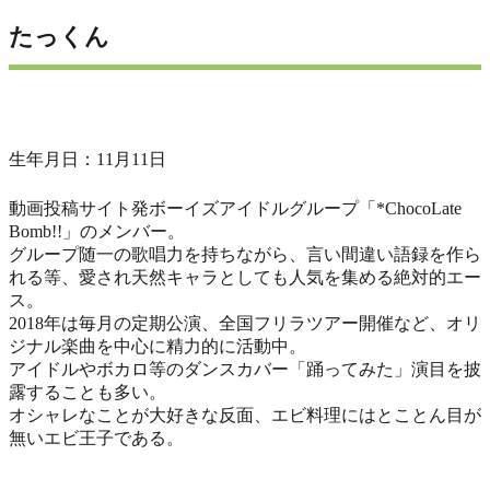
たっくん
生年月日：11月11日
動画投稿サイト発ボーイズアイドルグループ「*ChocoLate
Bomb!!」のメンバー。
グループ随一の歌唱力を持ちながら、言い間違い語録を作ら
れる等、愛され天然キャラとしても人気を集める絶対的エー
ス。
2018年は毎月の定期公演、全国フリラツアー開催など、オリ
ジナル楽曲を中心に精力的に活動中。
アイドルやボカロ等のダンスカバー「踊ってみた」演目を披
露することも多い。
オシャレなことが大好きな反面、エビ料理にはとことん目が
無いエビ王子である。