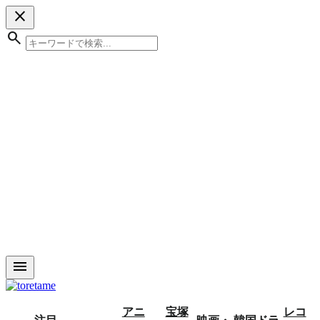
close
search
menu
アニ
宝塚
レコ
注目
映画・
韓国ドラ