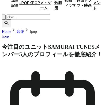
メ・ゲ
歌劇
メン
JPOP
KPOP
記事
ドラマ
マ・映画
ーム
団
ド
search
chevron_right
chevron_right
Home
音楽
Jpop
Jpop
今注目のユニットSAMURAI TUNESメ
ンバー5人のプロフィールを徹底紹介！