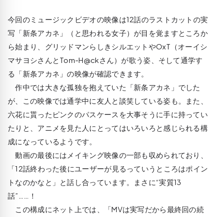
今回のミュージックビデオの映像は12話のラストカットの実
写「新条アカネ」（と思われる女子）が目を覚ますところか
ら始まり、グリッドマンらしきシルエットやOxT（オーイシ
マサヨシさんとTom-H@ckさん）が歌う姿、そして通学す
る「新条アカネ」の映像が確認できます。
作中では大きな孤独を抱えていた「新条アカネ」でした
が、この映像では通学中に友人と談笑している姿も。また、
六花に貰ったピンクのパスケースを大事そうに手に持ってい
たりと、アニメを見た人にとってはいろいろと感じられる構
成になっているようです。
動画の最後にはメイキング映像の一部も収められており、
「12話終わった後にユーザーが見るっていうところはポイン
トなのかなと」と話し合っています。まさに“実質13
話”……！
この構成にネット上では、「MVは実写だから最終回の続