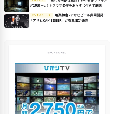
グ25選＋α！トラウマ名作をあらすじ付きで解説
亀梨和也×アサヒビール共同開発！
エンタメニュース
「アサヒKAME BEER」が数量限定発売
SPONSORED