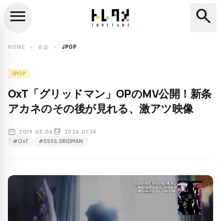
menu
search
close
search
HOME
音楽
JPOP
chevron_right
chevron_right
JPOP
OxT「グリッドマン」OPのMV公開！新条
アカネのその後が見れる、激アツ映像
2019.03.06
2026.01.14
#OxT
#SSSS.GRIDMAN