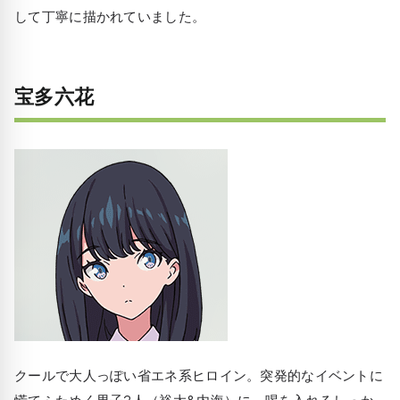
して丁寧に描かれていました。
宝多六花
クールで大人っぽい省エネ系ヒロイン。突発的なイベントに
慌てふためく男子2人（裕太&内海）に、喝を入れるしっか