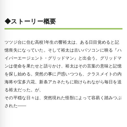
◆ストーリー概要
ツツジ台に住む高校1年生の響裕太は、ある日目覚めると記
憶喪失になっていた。そして裕太は古いパソコンに映る『ハ
イパーエージェント・グリッドマン』と出会う。グリッドマ
ンは使命を果たせと語りかけ、裕太はその言葉の意味と記憶
を探し始める。突然の事に戸惑いつつも、クラスメイトの内
海将や宝多六花、新条アカネたちに助けられながら毎日を送
る裕太だった。が、
その平穏な日々は、突然現れた怪獣によって容易く踏みつぶ
された――