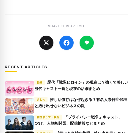
SHARE THIS ARTICLE
RECENT ARTICLES
歴代「戦隊ヒロイン」の現在は？強くて美しい
特撮
歴代キャスト一覧と現在の活躍まとめ
推し活依存はなぜ起きる？有名人崇拝症候群
まとめ
と抜け出せないビジネスの罠
「プライバシー戦争」キャスト、
韓国ドラマ・映画
OST、人物相関図、配信情報などまとめ
『世にも奇妙な物語』怖い名作ランキン
レコメンド