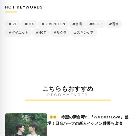
HOT KEYWORDS
#IVE
#BTS
#SEVENTEEN
#台湾
#KPOP
#香水
#ダイエット
#NCT
#サクラ
#スキンケア
こちらもおすすめ
RECOMMENDED
待望の新台湾BL『We Best Love』登
俳優
場！日台ハーフの新人イケメン俳優も出演