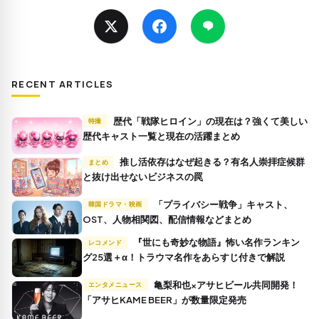
RECENT ARTICLES
歴代「戦隊ヒロイン」の現在は？強くて美しい
特撮
歴代キャスト一覧と現在の活躍まとめ
推し活依存はなぜ起きる？有名人崇拝症候群
まとめ
と抜け出せないビジネスの罠
「プライバシー戦争」キャスト、
韓国ドラマ・映画
OST、人物相関図、配信情報などまとめ
『世にも奇妙な物語』怖い名作ランキン
レコメンド
グ25選＋α！トラウマ名作をあらすじ付きで解説
亀梨和也×アサヒビール共同開発！
エンタメニュース
「アサヒKAME BEER」が数量限定発売