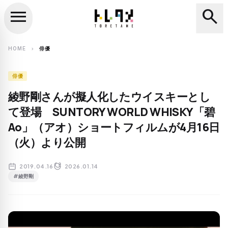
menu
search
close
search
HOME
俳優
chevron_right
俳優
綾野剛さんが擬人化したウイスキーとし
て登場 SUNTORY WORLD WHISKY「碧
Ao」（アオ）ショートフィルムが4月16日
（火）より公開
2019.04.16
2026.01.14
#綾野剛