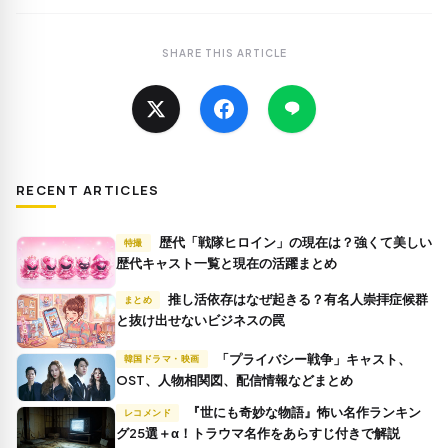
SHARE THIS ARTICLE
RECENT ARTICLES
歴代「戦隊ヒロイン」の現在は？強くて美しい
特撮
歴代キャスト一覧と現在の活躍まとめ
推し活依存はなぜ起きる？有名人崇拝症候群
まとめ
と抜け出せないビジネスの罠
「プライバシー戦争」キャスト、
韓国ドラマ・映画
OST、人物相関図、配信情報などまとめ
『世にも奇妙な物語』怖い名作ランキン
レコメンド
グ25選＋α！トラウマ名作をあらすじ付きで解説