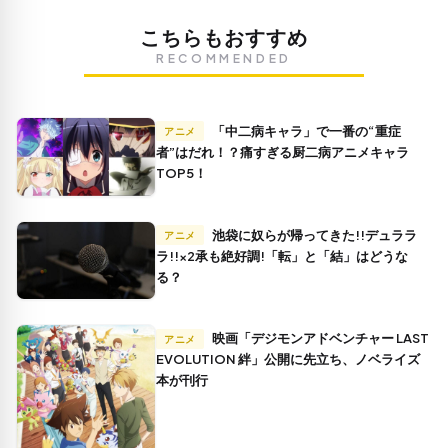
こちらもおすすめ
RECOMMENDED
「中二病キャラ」で一番の“重症
アニメ
者”はだれ！？痛すぎる厨二病アニメキャラ
TOP5！
池袋に奴らが帰ってきた!!デュララ
アニメ
ラ!!×2承も絶好調!「転」と「結」はどうな
る？
映画「デジモンアドベンチャー LAST
アニメ
EVOLUTION 絆」公開に先立ち、ノベライズ
本が刊行