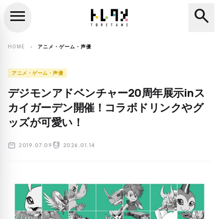
menu
search
close
search
HOME
アニメ・ゲーム・声優
chevron_right
アニメ・ゲーム・声優
デジモンアドベンチャー20周年展示inス
カイガーデン開催！コラボドリンクやグ
ッズが可愛い！
2019.07.09
2026.01.14