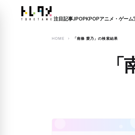
close
注目記事
JPOP
KPOP
アニメ・ゲーム
search
HOME
「南條 愛乃」の検索結果
chevron_right
「