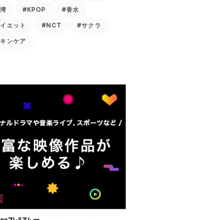
台湾
#KPOP
#香水
ダイエット
#NCT
#サクラ
スキンケア