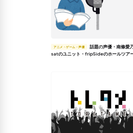
話題の声優・南條愛乃と
アニメ・ゲーム・声優
satのユニット・fripSideのホールツア
所！