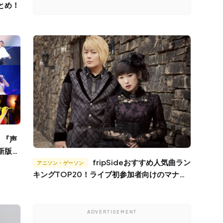
とめ！
新版！
fripSideおすすめ人気曲ラン
トは
アニソン・ゲーソン
キングTOP20！ライブ初参加者向けのマナー
や持ち物も紹介♪
ADVERTISEMENT