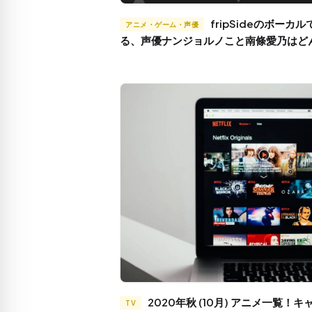
fripSideのボーカルでもあ
アニメ・ゲーム・声優
る、声優ナンジョルノこと南條愛乃はど
人？
2020年秋 (10月) アニメ一覧！キャス
TV