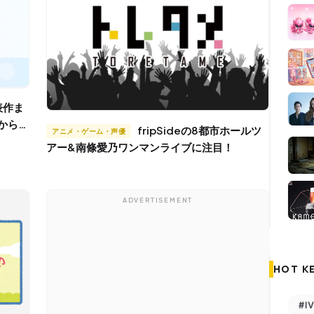
遷から最
fripSideの8都市ホールツ
アニメ・ゲーム・声優
アー&南條愛乃ワンマンライブに注目！
ADVERTISEMENT
HOT K
#I