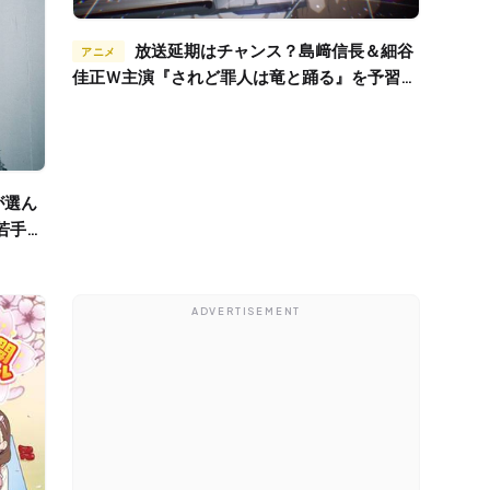
放送延期はチャンス？島﨑信長＆細谷
アニメ
佳正Ｗ主演『されど罪人は竜と踊る』を予習し
よう！
若手・
ADVERTISEMENT