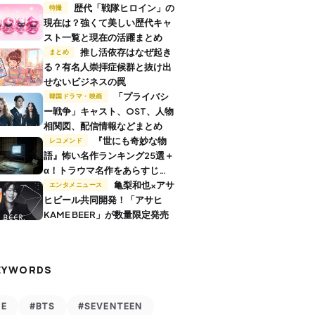
歴代「戦隊ヒロイン」の
特撮
現在は？強くて美しい歴代キャ
スト一覧と現在の活躍まとめ
推し活依存はなぜ起き
まとめ
る？有名人崇拝症候群と抜け出
せないビジネスの罠
「プライバシ
韓国ドラマ・映画
ー戦争」キャスト、OST、人物
相関図、配信情報などまとめ
『世にも奇妙な物
レコメンド
語』怖い名作ランキング25選＋
α！トラウマ名作をあらすじ付
きで解説
亀梨和也×アサ
エンタメニュース
ヒビール共同開発！「アサヒ
KAME BEER」が数量限定発売
EYWORDS
VE
#BTS
#SEVENTEEN