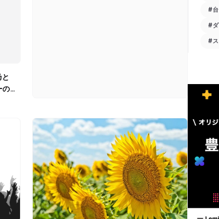
#
#
#
ーの見