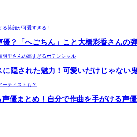
声優？「へごちん」こと大橋彩香さんの弾
スに隠された魅力！可愛いだけじゃない
る声優まとめ！自分で作曲を手がける声優