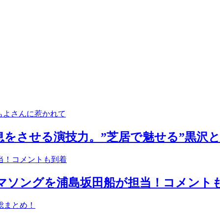
をさせる演技力。”芝居で魅せる”黒沢
マソングを浦島坂田船が担当！コメント