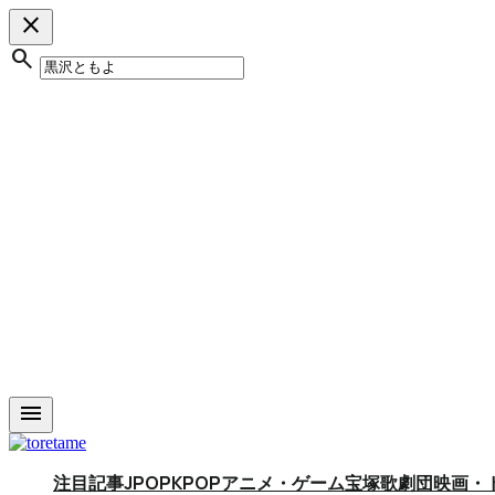
close
search
menu
注目記事
アニメ・ゲーム
宝塚歌劇団
映画・
JPOP
KPOP