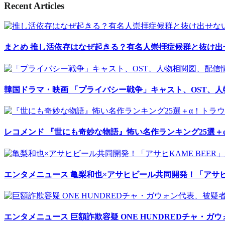
Recent Articles
まとめ
推し活依存はなぜ起きる？有名人崇拝症候群と抜け出
韓国ドラマ・映画
「プライバシー戦争」キャスト、OST、
レコメンド
『世にも奇妙な物語』怖い名作ランキング25選＋
エンタメニュース
亀梨和也×アサヒビール共同開発！「アサヒK
エンタメニュース
巨額詐欺容疑 ONE HUNDREDチャ・ガ