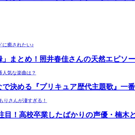
録」まとめ！照井春佳さんの天然エピソー
なで決める『プリキュア歴代主題歌』一
注目！高校卒業したばかりの声優・楠木