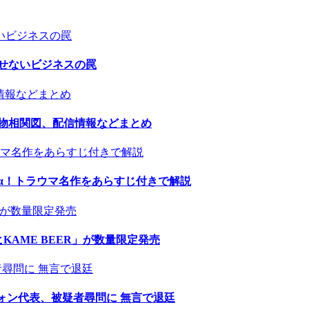
せないビジネスの罠
人物相関図、配信情報などまとめ
α！トラウマ名作をあらすじ付きで解説
AME BEER」が数量限定発売
ウォン代表、被疑者尋問に 無言で退廷