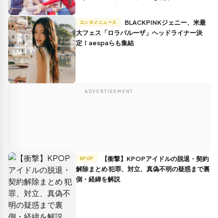
BLACKPINKジェニー、米最
エンタメニュース
大フェス「ロラパルーザ」ヘッドライナー決
定！aespaらも集結
ADVERTISEMENT
【衝撃】KPOPアイドルの脱退・契約
KPOP
解除まとめ 犯罪、対立、真偽不明の疑惑まで裏
側・経緯を解説