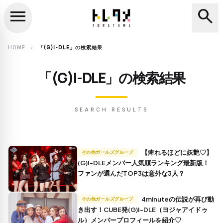
menu
search
close
search
HOME
「(G)I-DLE」の検索結果
chevron_right
「(G)I-DLE」の検索結果
SEARCH RESULTS
【痺れるほどに妖艶♡】
その他ガールズグループ
(G)I-DLEメンバー人気順ランキング最新版！
ファンが選んだTOP3は意外な3人？
4minuteの伝説が再び動
その他ガールズグループ
き出す！CUBE発(G)I-DLE（ヨジャアイドゥ
ル）メンバープロフィールを紹介♡