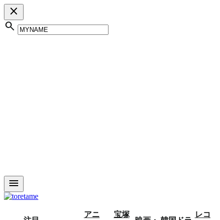
close
search
menu
アニ
宝塚
レコ
注目
映画・
韓国ドラ