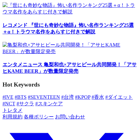
レコメンド
『世にも奇妙な物語』怖い名作ランキング25選
＋α！トラウマ名作をあらすじ付きで解説
エンタメニュース
亀梨和也×アサヒビール共同開発！「アサ
ヒKAME BEER」が数量限定発売
Hot Keywords
#IVE
#BTS
#SEVENTEEN
#台湾
#KPOP
#香水
#ダイエット
#NCT
#サクラ
#スキンケア
トレタメ
利用規約
各種ポリシー
お問い合わせ