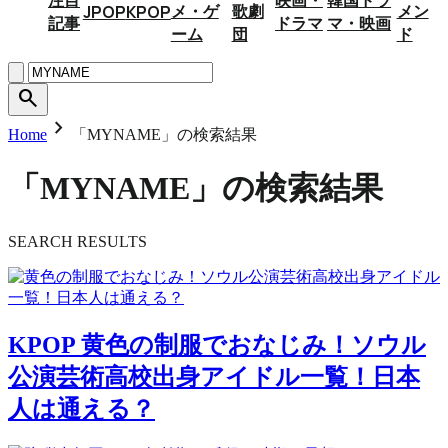
メ・ゲ
歌劇
メン
JPOP
KPOP
記事
ドラマ
マ・映画
ーム
団
ド
search
chevron_right
Home
「MYNAME」の検索結果
「MYNAME」の検索結果
SEARCH RESULTS
KPOP
黄色の制服でおなじみ！ソウル
公演芸術高校出身アイドル一覧！日本
人は通える？