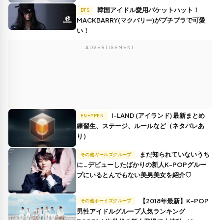
韓国アイドル愛用バケットハット！
BTS
MACKBARRY(マクバリー)がプチプラで可愛
い！
ADVERTISEMENT
I-LAND (アイランド) 最新まとめ
ENHYPEN
練習生、ステージ、ルールなど（ネタバレあ
り）
まだ知られていないうち
その他ガールズグループ
に…デビューしたばかりの新人K-POPグルー
プにいるとんでもない美男美女を紹介♡
【2018年最新】K-POP
その他ボーイズグループ
男性アイドルグループ人気ランキング