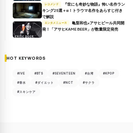
『世にも奇妙な物語』怖い名作ラン
レコメンド
キング25選＋α！トラウマ名作をあらすじ付き
で解説
亀梨和也×アサヒビール共同開
エンタメニュース
発！「アサヒKAME BEER」が数量限定発売
HOT KEYWORDS
#IVE
#BTS
#SEVENTEEN
#台湾
#KPOP
#香水
#ダイエット
#NCT
#サクラ
#スキンケア