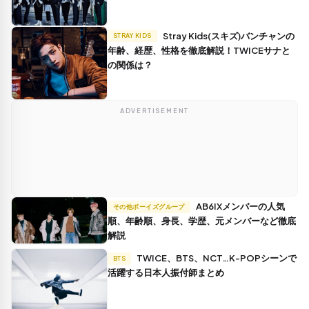
Stray Kids(スキズ)バンチャンの
STRAY KIDS
年齢、経歴、性格を徹底解説！TWICEサナと
の関係は？
ADVERTISEMENT
AB6IXメンバーの人気
その他ボーイズグループ
順、年齢順、身長、学歴、元メンバーなど徹底
解説
TWICE、BTS、NCT…K-POPシーンで
BTS
活躍する日本人振付師まとめ