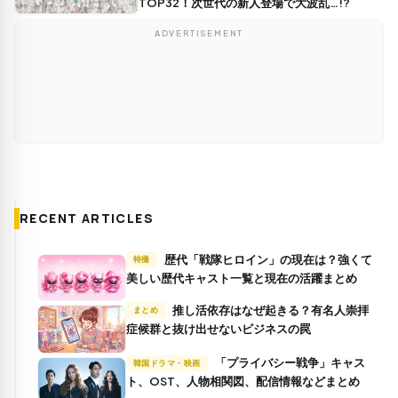
TOP32！次世代の新人登場で大波乱…!?
ADVERTISEMENT
RECENT ARTICLES
歴代「戦隊ヒロイン」の現在は？強くて
特撮
美しい歴代キャスト一覧と現在の活躍まとめ
推し活依存はなぜ起きる？有名人崇拝
まとめ
症候群と抜け出せないビジネスの罠
「プライバシー戦争」キャス
韓国ドラマ・映画
ト、OST、人物相関図、配信情報などまとめ