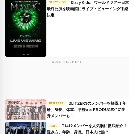
Stray Kids、ワールドツアー日本
STRAY KIDS
最終公演を映画館にライブ・ビューイング中継
決定
ADVERTISEMENT
BLITZERSのメンバーを解説！年
BRITZERS
齢、身長、体重、学歴etc PRODUCEX 101出
身メンバーも！
T1419メンバーを人気順に徹底紹介！
T1419
読み方、年齢、身長、日本人は誰？