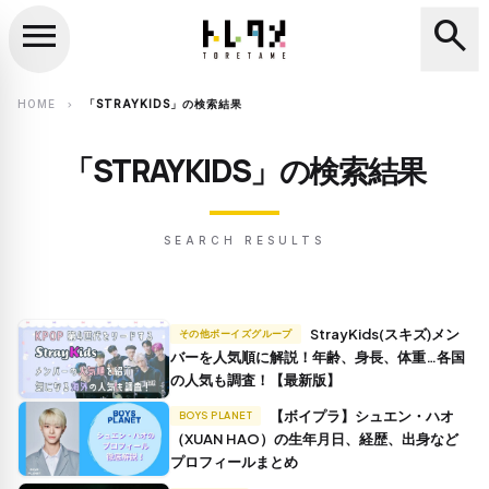
menu
search
close
search
HOME
「STRAYKIDS」の検索結果
chevron_right
「STRAYKIDS」の検索結果
SEARCH RESULTS
StrayKids(スキズ)メン
その他ボーイズグループ
バーを人気順に解説！年齢、身長、体重…各国
の人気も調査！【最新版】
【ボイプラ】シュエン・ハオ
BOYS PLANET
（XUAN HAO）の生年月日、経歴、出身など
プロフィールまとめ