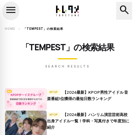
menu
search
close
search
HOME
「TEMPEST」の検索結果
chevron_right
「TEMPEST」の検索結果
SEARCH RESULTS
【2026最新】KPOP男性アイドル 音
KPOP
楽番組1位獲得の最短日数ランキング
【2026最新】ハンリム演芸芸術高校
KPOP
出身アイドル一覧！学科・写真付きで年度別に
紹介