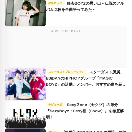
銀杏BOYZの思い出～伝説のアル
邦楽ロック
バム２枚を全曲語ってみた～
ADVERTISEMENT
スターダスト所属、
スターダストプロモーション
EBiDANのHIPHOPグループ「MAGiC
BOYZ」の活動、メンバー、おすすめ曲を紹
介!
Sexy Zone（セクゾ）の弟分
デビュー組
『SexyBoyz・Sexy松（Show）』を徹底解
明！