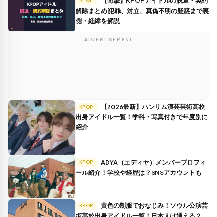
【衝撃】KPOPアイドルの脱退・契約
KPOP
解除まとめ 犯罪、対立、真偽不明の疑惑まで裏
側・経緯を解説
ADVERTISEMENT
【2026最新】ハンリム演芸芸術高校
KPOP
出身アイドル一覧！学科・写真付きで年度別に
紹介
ADYA（エディヤ）メンバープロフィ
KPOP
ール紹介！学校や経歴は？SNSアカウントも
黄色の制服でおなじみ！ソウル公演芸
KPOP
術高校出身アイドル一覧！日本人は通える？