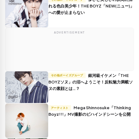
れる色白美少年！THE BOYZ「NEW(ニュー)」
への愛が止まらない
ADVERTISEMENT
銀河級イケメン「THE
その他ボーイズグループ
BOYZソヌ」の沼へようこそ！反転魅力満載ソ
ヌの素顔とは…？
Mega Shinnosuke「Thinking
アーティスト
Boyz!!!」MV撮影のビハインドシーンを公開