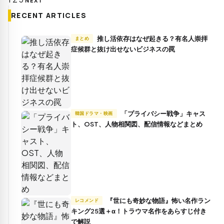
NEXT
稿
RECENT ARTICLES
の
ペ
推し活依存はなぜ起きる？有名人崇拝
まとめ
ー
症候群と抜け出せないビジネスの罠
ジ
送
り
「プライバシー戦争」キャス
韓国ドラマ・映画
ト、OST、人物相関図、配信情報などまとめ
『世にも奇妙な物語』怖い名作ラン
レコメンド
キング25選＋α！トラウマ名作をあらすじ付き
で解説