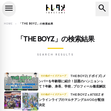
menu
search
close
search
HOME
「THE BOYZ」の検索結果
chevron_right
「THE BOYZ」の検索結果
SEARCH RESULTS
THE BOYZ(ドボイズ) メ
その他ボーイズグループ
ンバーを年齢順に紹介！話題のハンニョンっ
て？年齢、身長、学校…プロフィール徹底解説
THE BOYZ × ATEEZ オ
その他ボーイズグループ
ンラインライブのマルチアングルVODが配信
決定