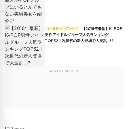
【2018年最新】K-POP
その他ボーイズグループ
男性アイドルグループ人気ランキング
TOP32！次世代の新人登場で大波乱…!?
ADVERTISEMENT
投
1
2
3