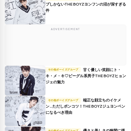
プしかないTHE BOYZヨンフンの沼が深すぎる
件
ADVERTISEMENT
甘く優しい笑顔にト・
その他ボーイズグループ
キ・メ・キ♡ビーグル系男子THE BOYZヒョン
ジェの魅力
端正な顔立ちのイケメ
その他ボーイズグループ
ン…ただしポンコツ！THE BOYZジュヨンペン
になるべき理由
儚さと美しさの狭間に揺
その他ボーイズグループ