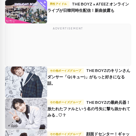
THE BOYZ × ATEEZ オンライン
男性アイドル
ライブが日韓同時生配信！新曲披露も
ADVERTISEMENT
THE BOYZのキリンさん
その他ボーイズグループ
ダンサー「Q(キュー)」がもっと好きになる
話。
THE BOYZの最終兵器！
その他ボーイズグループ
放たれたファルという名の弓矢に撃ち抜かれて
みる…♡？
顔面ドセンター！ギャッ
その他ボーイズグループ