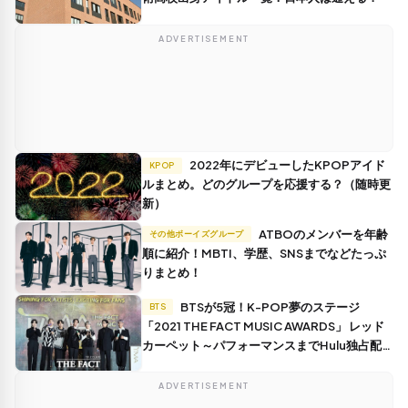
ADVERTISEMENT
2022年にデビューしたKPOPアイド
KPOP
ルまとめ。どのグループを応援する？（随時更
新）
ATBOのメンバーを年齢
その他ボーイズグループ
順に紹介！MBTI、学歴、SNSまでなどたっぷ
りまとめ！
BTSが5冠！K-POP夢のステージ
BTS
「2021 THE FACT MUSIC AWARDS」 レッド
カーペット～パフォーマンスまでHulu独占配信
（画像55枚）
ADVERTISEMENT