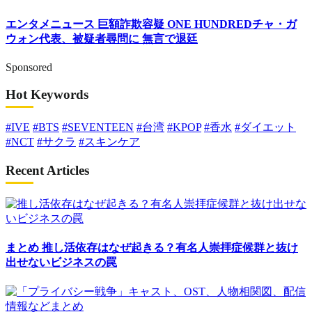
エンタメニュース
巨額詐欺容疑 ONE HUNDREDチャ・ガ
ウォン代表、被疑者尋問に 無言で退廷
Sponsored
Hot Keywords
#IVE
#BTS
#SEVENTEEN
#台湾
#KPOP
#香水
#ダイエット
#NCT
#サクラ
#スキンケア
Recent Articles
まとめ
推し活依存はなぜ起きる？有名人崇拝症候群と抜け
出せないビジネスの罠