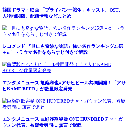
韓国ドラマ・映画
「プライバシー戦争」キャスト、OST、
人物相関図、配信情報などまとめ
レコメンド
『世にも奇妙な物語』怖い名作ランキング25選
＋α！トラウマ名作をあらすじ付きで解説
エンタメニュース
亀梨和也×アサヒビール共同開発！「アサ
ヒKAME BEER」が数量限定発売
エンタメニュース
巨額詐欺容疑 ONE HUNDREDチャ・ガ
ウォン代表、被疑者尋問に 無言で退廷