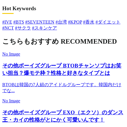
Hot Keywords
#IVE
#BTS
#SEVENTEEN
#台湾
#KPOP
#香水
#ダイエット
#NCT
#サクラ
#スキンケア
こちらもおすすめ
RECOMMENDED
No Image
その他ボーイズグループ
BTOBチャンソプはお笑
い担当？爆モテ枠？性格と好きなタイプとは
BTOBは韓国の7人組のアイドルグループです。韓国内だけ
でな...
No Image
その他ボーイズグループ
EXO（エクソ）のダンス
王・カイの性格がとにかく可愛いんです！