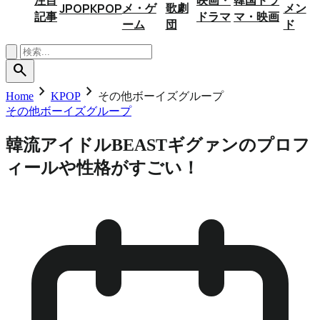
メ・ゲ
歌劇
メン
JPOP
KPOP
記事
ドラマ
マ・映画
ーム
団
ド
search
chevron_right
chevron_right
Home
KPOP
その他ボーイズグループ
その他ボーイズグループ
韓流アイドルBEASTギグァンのプロフ
ィールや性格がすごい！