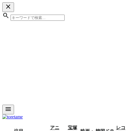
close
search
menu
アニ
宝塚
レコ
注目
映画・
韓国ドラ