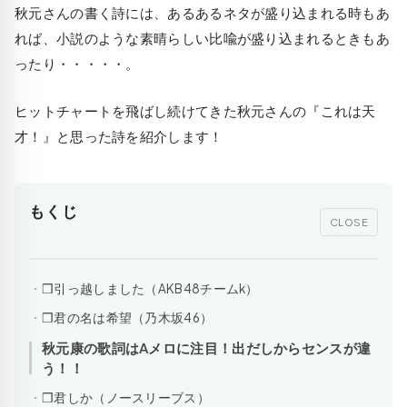
秋元さんの書く詩には、あるあるネタが盛り込まれる時もあ
れば、小説のような素晴らしい比喩が盛り込まれるときもあ
ったり・・・・・。
ヒットチャートを飛ばし続けてきた秋元さんの『これは天
才！』と思った詩を紹介します！
もくじ
CLOSE
❒引っ越しました（AKB48チームk）
❒君の名は希望（乃木坂46）
秋元康の歌詞はAメロに注目！出だしからセンスが違
う！！
❒君しか（ノースリーブス）