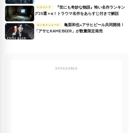
『世にも奇妙な物語』怖い名作ランキン
レコメンド
グ25選＋α！トラウマ名作をあらすじ付きで解説
亀梨和也×アサヒビール共同開発！
エンタメニュース
「アサヒKAME BEER」が数量限定発売
SPONSORED