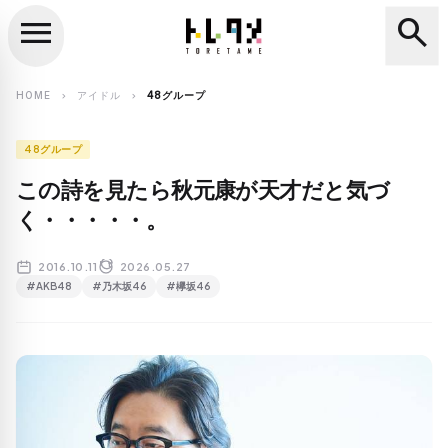
menu
search
close
search
HOME
アイドル
48グループ
chevron_right
chevron_right
48グループ
この詩を見たら秋元康が天才だと気づ
く・・・・・。
2016.10.11
2026.05.27
#AKB48
#乃木坂46
#欅坂46