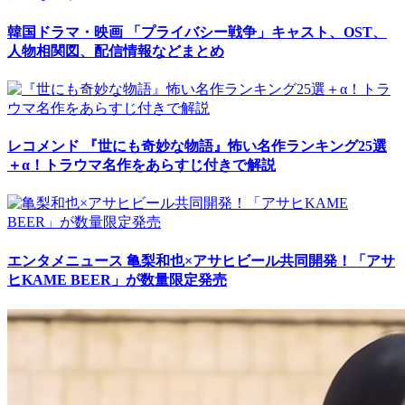
韓国ドラマ・映画
「プライバシー戦争」キャスト、OST、
人物相関図、配信情報などまとめ
レコメンド
『世にも奇妙な物語』怖い名作ランキング25選
＋α！トラウマ名作をあらすじ付きで解説
エンタメニュース
亀梨和也×アサヒビール共同開発！「アサ
ヒKAME BEER」が数量限定発売