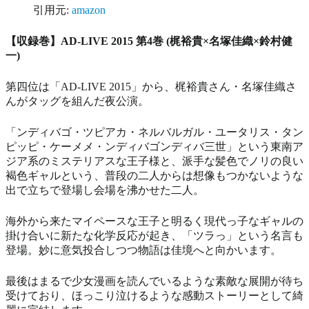
引用元:
amazon
【収録巻】AD-LIVE 2015 第4巻 (梶裕貴×名塚佳織×鈴村健
一)
第四位は「AD-LIVE 2015」から、梶裕貴さん・名塚佳織さ
んがタッグを組んだ夜公演。
「ンディバゴ・ツピアカ・ネルバルガル・ユータリス・タン
ピッピ・ケーメメ・ンディバゴンディバ三世」という東南ア
ジア系のミステリアスな王子様と、派手な髪色でノリの良い
褐色ギャルという、普段の二人からは想像もつかないような
出で立ちで登場し会場を沸かせた二人。
海外から来たマイペースな王子と明るく現代っ子なギャルの
掛け合いに新たな化学反応が起き、「ツラっ」という名言も
登場。妙に意気投合しつつ物語は佳境へと向かいます。
最後はまるで少女漫画を読んでいるような素敵な展開が待ち
受けており、ほっこり泣けるような感動ストーリーとして綺