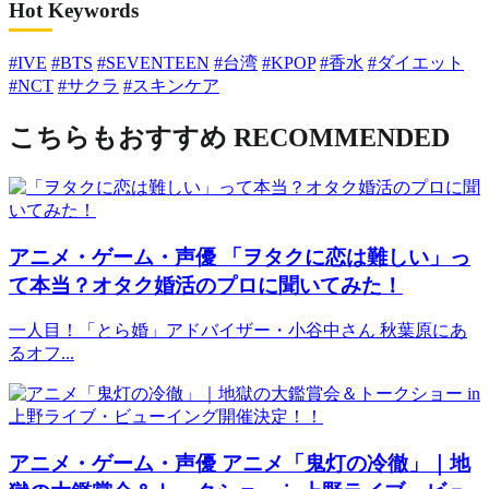
Hot Keywords
#IVE
#BTS
#SEVENTEEN
#台湾
#KPOP
#香水
#ダイエット
#NCT
#サクラ
#スキンケア
こちらもおすすめ
RECOMMENDED
アニメ・ゲーム・声優
「ヲタクに恋は難しい」っ
て本当？オタク婚活のプロに聞いてみた！
一人目！「とら婚」アドバイザー・小谷中さん 秋葉原にあ
るオフ...
アニメ・ゲーム・声優
アニメ「鬼灯の冷徹」｜地