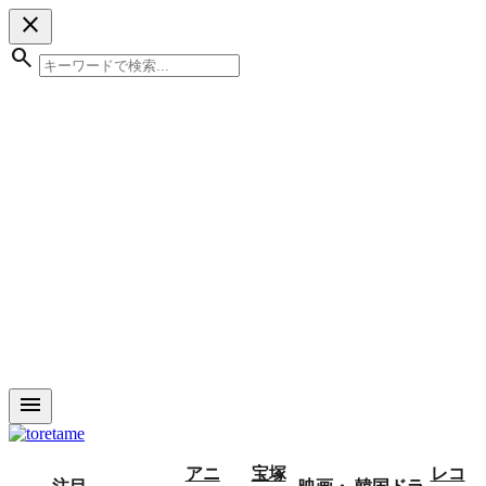
close
search
menu
アニ
宝塚
レコ
注目
映画・
韓国ドラ