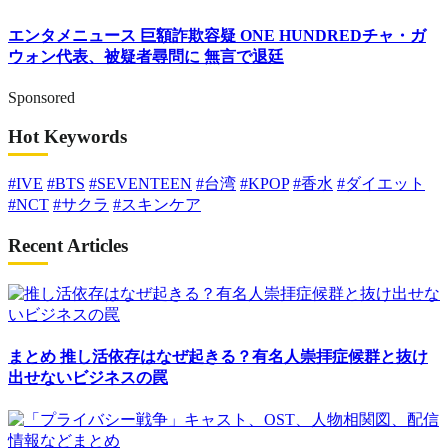
エンタメニュース
巨額詐欺容疑 ONE HUNDREDチャ・ガ
ウォン代表、被疑者尋問に 無言で退廷
Sponsored
Hot Keywords
#IVE
#BTS
#SEVENTEEN
#台湾
#KPOP
#香水
#ダイエット
#NCT
#サクラ
#スキンケア
Recent Articles
まとめ
推し活依存はなぜ起きる？有名人崇拝症候群と抜け
出せないビジネスの罠