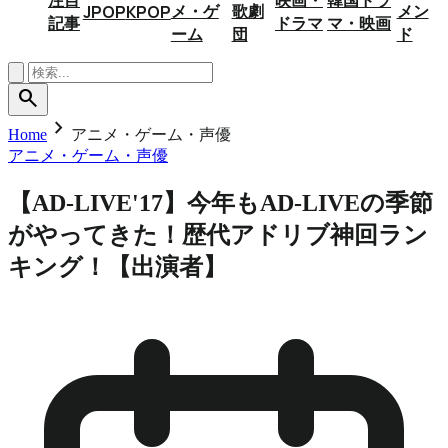
メ・ゲ
歌劇
メン
JPOP
KPOP
記事
ドラマ
マ・映画
ーム
団
ド
search
chevron_right
Home
アニメ・ゲーム・声優
アニメ・ゲーム・声優
【AD-LIVE'17】今年もAD-LIVEの季節
がやってきた！歴代アドリブ神回ラン
キング！【出演者】