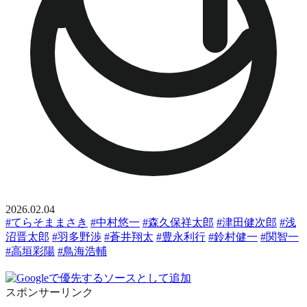
2026.02.04
#てらそままさき
#中村悠一
#森久保祥太郎
#津田健次郎
#浅
沼晋太郎
#羽多野渉
#蒼井翔太
#豊永利行
#鈴村健一
#関智一
#高垣彩陽
#鳥海浩輔
スポンサーリンク