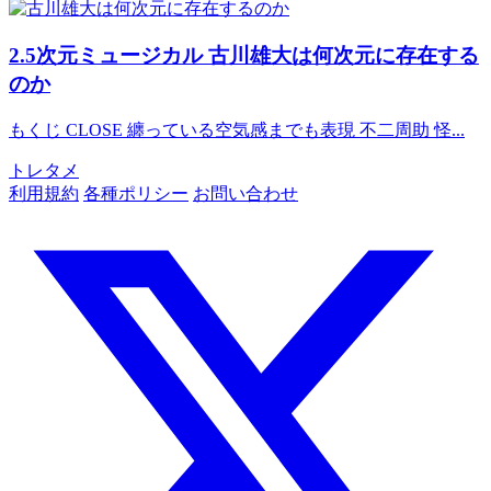
2.5次元ミュージカル
古川雄大は何次元に存在する
のか
もくじ CLOSE 纏っている空気感までも表現 不二周助 怪...
トレタメ
利用規約
各種ポリシー
お問い合わせ