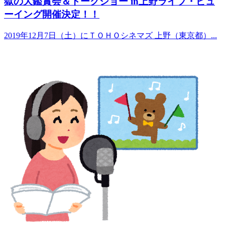
獄の大鑑賞会＆トークショー in上野ライブ・ビュ
ーイング開催決定！！
2019年12月7日（土）にＴＯＨＯシネマズ 上野（東京都）...