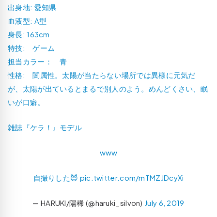
出身地: 愛知県
血液型: A型
身長: 163cm
特技: ゲーム
担当カラー： 青
性格: 闇属性。太陽が当たらない場所では異様に元気だ
が、太陽が出ているとまるで別人のよう。めんどくさい、眠
いが口癖。
雑誌『ケラ！』モデル
www
自撮りした😈
pic.twitter.com/mTMZJDcyXi
— HARUKI/陽稀 (@haruki_silvon)
July 6, 2019