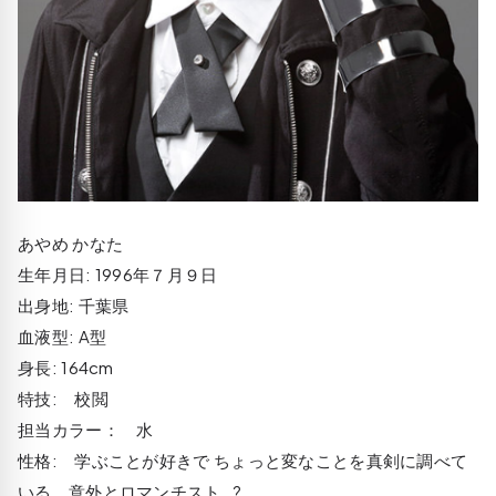
あやめ かなた
生年月日: 1996年７月９日
出身地: 千葉県
血液型: A型
身長: 164cm
特技: 校閲
担当カラー： 水
性格: 学ぶことが好きで ちょっと変なことを真剣に調べて
いる。意外とロマンチスト..?