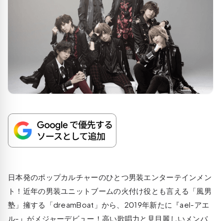
日本発のポップカルチャーのひとつ男装エンターテインメン
ト！近年の男装ユニットブームの火付け役とも言える「風男
塾」擁する「dreamBoat」から、2019年新たに『ael-アエ
ル-』がメジャーデビュー！高い歌唱力と見目麗しいメンバ