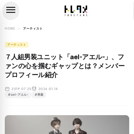
menu
close
search
HOME
アーティスト
chevron_right
アーティスト
７人組男装ユニット「ael-アエル-」、フ
ァンの心を掴むギャップとは？メンバー
プロフィール紹介
2019.07.25
2026.01.14
#ael-アエル-
#男装