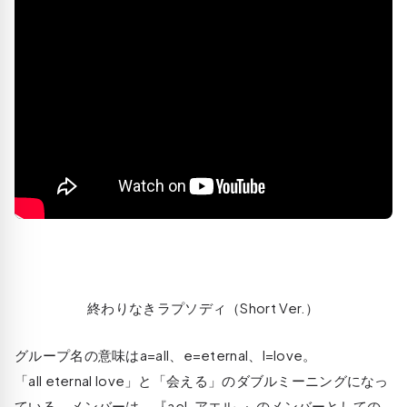
終わりなきラプソディ（Short Ver.）
グループ名の意味はa=all、e=eternal、l=love。
「all eternal love」と「会える」のダブルミーニングになっ
ている。メンバーは、『ael-アエル-』のメンバーとしての