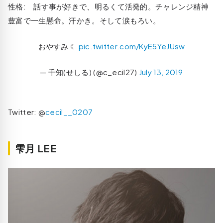
性格: 話す事が好きで、明るくて活発的。チャレンジ精神
豊富で一生懸命。汗かき。そして涙もろい。
おやすみ ☾
pic.twitter.com/KyE5YeJUsw
— 千知(せしる) (@c_ecil27)
July 13, 2019
Twitter: @
cecil__0207
雫月 LEE