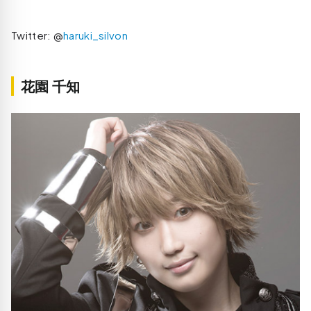
Twitter: @
haruki_silvon
花園 千知