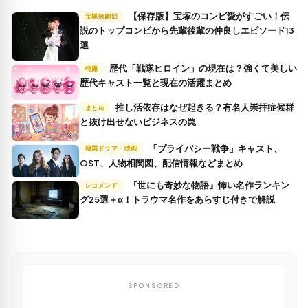
【保存版】宝塚のコンビ愛がすごい！伝
宝塚歌劇団
説のトップコンビから先輩後輩の仲良しエピソード13
選
歴代「戦隊ヒロイン」の現在は？強くて美しい
特撮
歴代キャスト一覧と現在の活躍まとめ
推し活依存はなぜ起きる？有名人崇拝症候群
まとめ
と抜け出せないビジネスの罠
「プライバシー戦争」キャスト、
韓国ドラマ・映画
OST、人物相関図、配信情報などまとめ
『世にも奇妙な物語』怖い名作ランキン
レコメンド
グ25選＋α！トラウマ名作をあらすじ付きで解説
SPONSORED