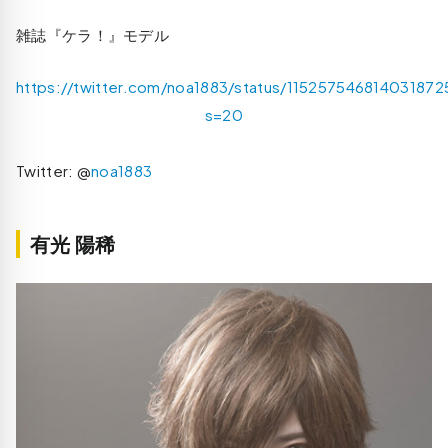
雑誌『ケラ！』モデル
https://twitter.com/noa1883/status/115257546814031872
s=20
Twitter: @
noa1883
有光 陽稀