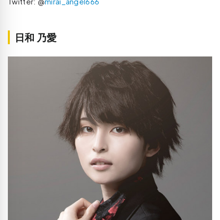
Twitter: @
mirai_angel666
日和 乃愛