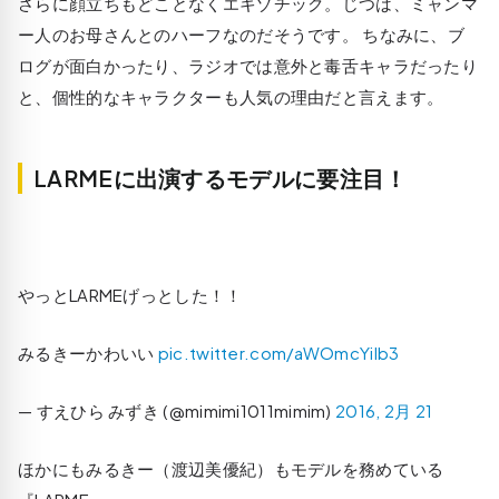
さらに顔立ちもどことなくエキゾチック。じつは、ミャンマ
ー人のお母さんとのハーフなのだそうです。 ちなみに、ブ
ログが面白かったり、ラジオでは意外と毒舌キャラだったり
と、個性的なキャラクターも人気の理由だと言えます。
LARMEに出演するモデルに要注目！
やっとLARMEげっとした！！
みるきーかわいい
pic.twitter.com/aWOmcYilb3
— すえひら みずき (@mimimi1011mimim)
2016, 2月 21
ほかにもみるきー（渡辺美優紀）もモデルを務めている