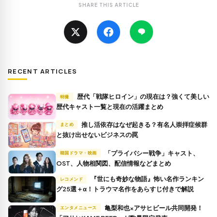
SHARE THIS ARTICLE
RECENT ARTICLES
歴代「戦隊ヒロイン」の現在は？強くて美しい
特撮
歴代キャスト一覧と現在の活躍まとめ
推し活依存はなぜ起きる？有名人崇拝症候群
まとめ
と抜け出せないビジネスの罠
「プライバシー戦争」キャスト、
韓国ドラマ・映画
OST、人物相関図、配信情報などまとめ
『世にも奇妙な物語』怖い名作ランキン
レコメンド
グ25選＋α！トラウマ名作をあらすじ付きで解説
亀梨和也×アサヒビール共同開発！
エンタメニュース