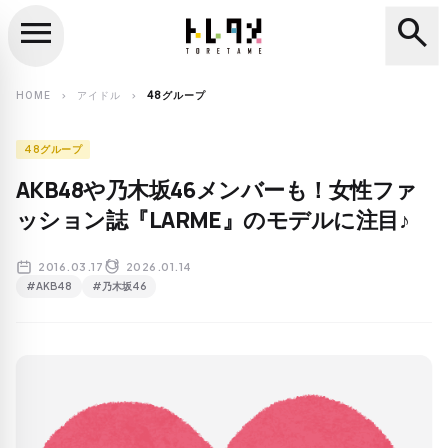
menu
search
close
search
HOME
アイドル
48グループ
chevron_right
chevron_right
48グループ
AKB48や乃木坂46メンバーも！女性ファ
ッション誌『LARME』のモデルに注目♪
2016.03.17
2026.01.14
#AKB48
#乃木坂46