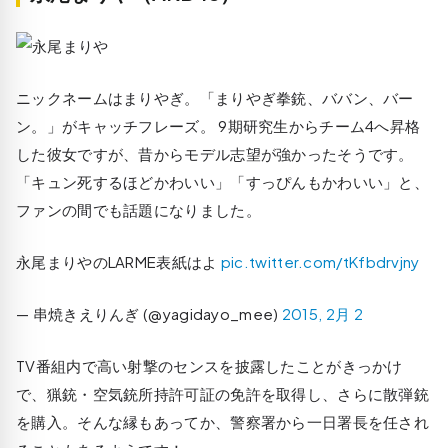
ニックネームはまりやぎ。「まりやぎ拳銃、ババン、バー
ン。」がキャッチフレーズ。 9期研究生からチーム4へ昇格
した彼女ですが、昔からモデル志望が強かったそうです。
「キュン死するほどかわいい」「すっぴんもかわいい」と、
ファンの間でも話題になりました。
永尾まりやのLARME表紙はよ
pic.twitter.com/tKfbdrvjny
— 串焼きえりんぎ (@yagidayo_mee)
2015, 2月 2
TV番組内で高い射撃のセンスを披露したことがきっかけ
で、猟銃・空気銃所持許可証の免許を取得し、さらに散弾銃
を購入。そんな縁もあってか、警察署から一日署長を任され