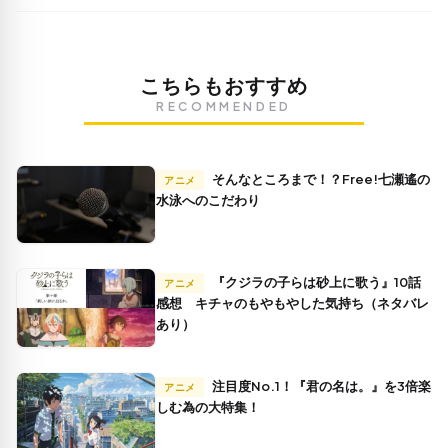
こちらもおすすめ
RECOMMENDED
そんなところまで！？Free!七瀬遙の
アニメ
水泳へのこだわり
『クジラの子らは砂上に歌う』10話
アニメ
感想 キチャのもやもやした気持ち（ネタバレ
あり）
注目度No.1！『君の名は。』を3倍楽
アニメ
しむ為の大特集！