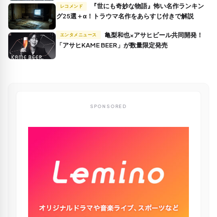
『世にも奇妙な物語』怖い名作ランキン
レコメンド
グ25選＋α！トラウマ名作をあらすじ付きで解説
亀梨和也×アサヒビール共同開発！
エンタメニュース
「アサヒKAME BEER」が数量限定発売
SPONSORED