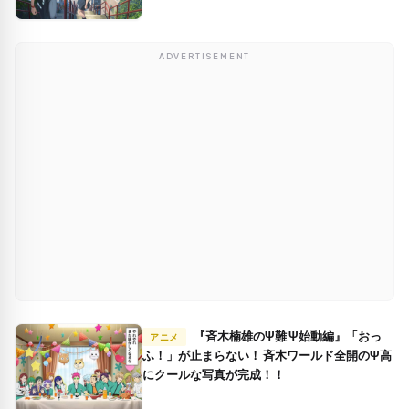
ADVERTISEMENT
『斉木楠雄のΨ難 Ψ始動編』「おっ
アニメ
ふ！」が止まらない！ 斉木ワールド全開のΨ高
にクールな写真が完成！！