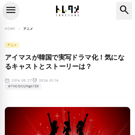
menu
search
close
search
HOME
アニメ
chevron_right
アニメ
アイマスが韓国で実写ドラマ化！気にな
るキャストとストーリーは？
2016.05.27
2026.01.14
#THE IDOLM@STER