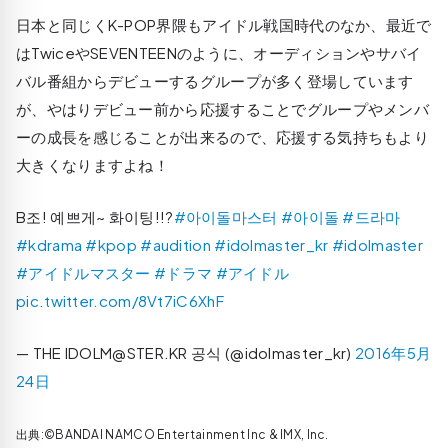
日本と同じくK-POP界隈もアイドル戦国時代のなか、最近で
はTwiceやSEVENTEENのように、オーディションやサバイ
バル番組からデビューするグループが多く登場しています
が、やはりデビュー前から応援することでグループやメンバ
ーの成長を感じることが出来るので、応援する気持ちもより
大きくなりますよね！
B조! 예쁘게~ 화이팅!!?
#아이돌마스터
#아이돌
#드라마
#kdrama
#kpop
#audition
#idolmaster_kr
#idolmaster
#アイドルマスター
#ドラマ
#アイドル
pic.twitter.com/8Vt7iC6XhF
— THE IDOLM@STER.KR 공식 (@idolmaster_kr)
2016年5月
24日
出典:©BANDAI NAMCO Entertainment Inc & IMX, Inc.