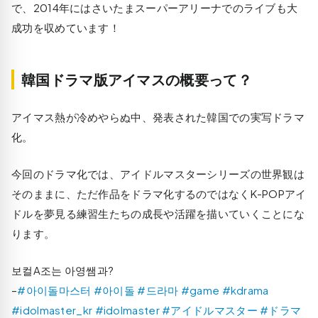
で、2014年にはさいたまスーパーアリーナでのライブも大
成功を収めています！
韓国ドラマ版アイマスの概要って？
アイマス熱が冷めやらぬ中、発表された韓国での実写ドラマ
化。
今回のドラマ化では、アイドルマスターシリーズの世界観は
そのままに、ただ作品をドラマ化するのではなくK-POPアイ
ドルを夢見る練習生たちの成長や活躍を描いていくことにな
ります。
보컬A조는 아영쌤과?
–
#아이돌마스터
#아이돌
#드라마
#game
#kdrama
#idolmaster_kr
#idolmaster
#アイドルマスター
#ドラマ