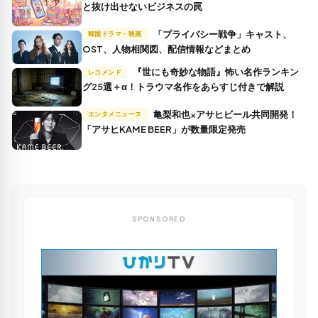
と抜け出せないビジネスの罠
「プライバシー戦争」キャスト、
韓国ドラマ・映画
OST、人物相関図、配信情報などまとめ
『世にも奇妙な物語』怖い名作ランキン
レコメンド
グ25選＋α！トラウマ名作をあらすじ付きで解説
亀梨和也×アサヒビール共同開発！
エンタメニュース
「アサヒKAME BEER」が数量限定発売
SPONSORED