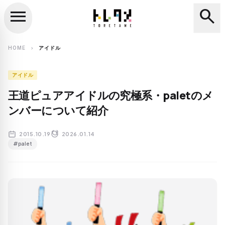
menu
search
close
search
HOME
アイドル
chevron_right
アイドル
王道ピュアアイドルの究極系・paletのメ
ンバーについて紹介
2015.10.19
2026.01.14
#palet