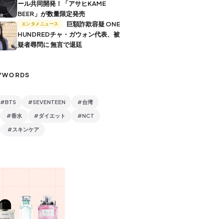
ール共同開発！「アサヒKAME
BEER」が数量限定発売
巨額詐欺容疑 ONE
エンタメニュース
HUNDREDチャ・ガウォン代表、被
疑者尋問に 無言で退廷
YWORDS
#BTS
#SEVENTEEN
#台湾
#香水
#ダイエット
#NCT
#スキンケア