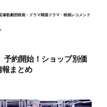
宝塚歌劇団
映画・ドラマ
韓国ドラマ・映画
レコメンド
プ
ICE」予約開始！ショップ別価
情報まとめ