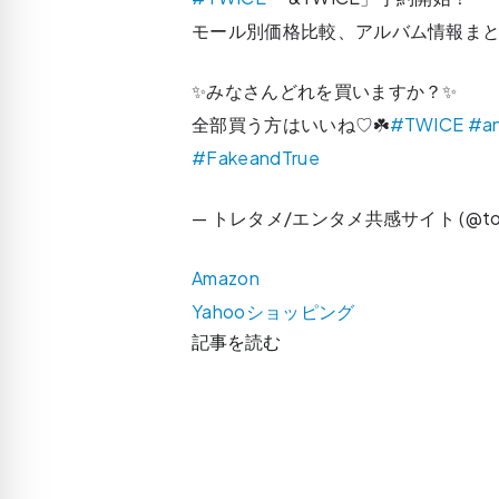
モール別価格比較、アルバム情報ま
✨みなさんどれを買いますか？✨
全部買う方はいいね♡☘️
#TWICE
#a
#FakeandTrue
— トレタメ/エンタメ共感サイト (@tor
Amazon
Yahooショッピング
記事を読む