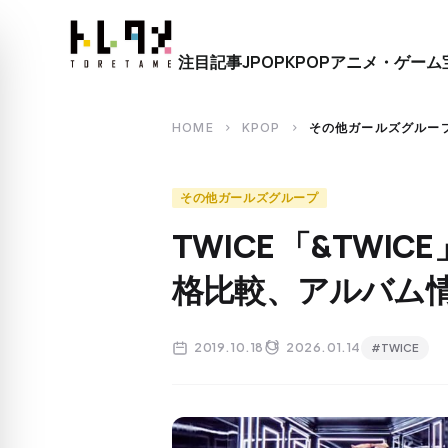
close
注目記事
JPOP
KPOP
アニメ・ゲーム
search
HOME
KPOP
その他ガールズグルー
chevron_right
chevron_right
その他ガールズグループ
TWICE 「&TW
格比較、アルバム
2019.10.18
2026.01.14
#TWICE