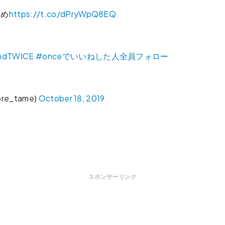
とめ
https://t.co/dPryWpQ8EQ
ndTWICE
#onceでいいねした人全員フォロー
e_tame)
October 18, 2019
スポンサーリンク