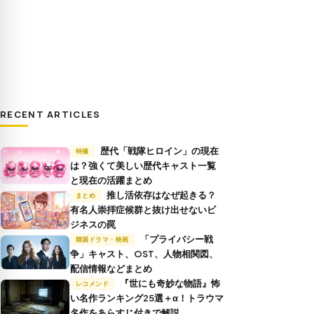
RECENT ARTICLES
歴代「戦隊ヒロイン」の現在
特撮
は？強くて美しい歴代キャスト一覧
と現在の活躍まとめ
推し活依存はなぜ起きる？
まとめ
有名人崇拝症候群と抜け出せないビ
ジネスの罠
「プライバシー戦
韓国ドラマ・映画
争」キャスト、OST、人物相関図、
配信情報などまとめ
『世にも奇妙な物語』怖
レコメンド
い名作ランキング25選＋α！トラウマ
名作をあらすじ付きで解説