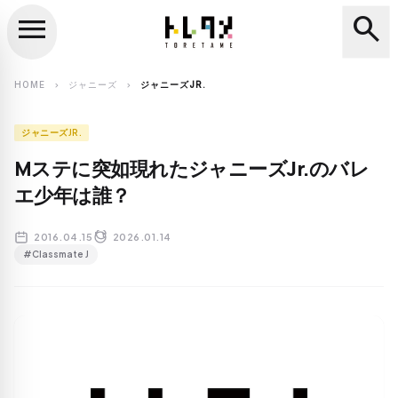
menu
search
close
search
HOME
ジャニーズ
ジャニーズJR.
chevron_right
chevron_right
ジャニーズJR.
Mステに突如現れたジャニーズJr.のバレ
エ少年は誰？
2016.04.15
2026.01.14
#Classmate J