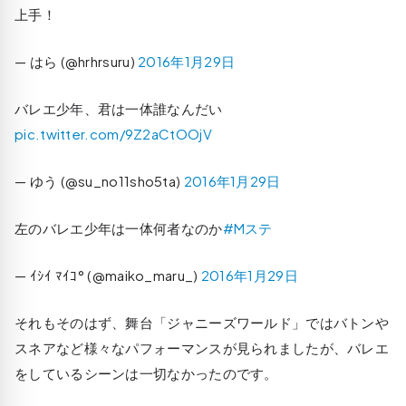
上手！
— はら (@hrhrsuru)
2016年1月29日
バレエ少年、君は一体誰なんだい
pic.twitter.com/9Z2aCtOOjV
— ゆう (@su_no11sho5ta)
2016年1月29日
左のバレエ少年は一体何者なのか
#Mステ
— ｲｼｲ ﾏｲｺ° (@maiko_maru_)
2016年1月29日
それもそのはず、舞台「ジャニーズワールド」ではバトンや
スネアなど様々なパフォーマンスが見られましたが、バレエ
をしているシーンは一切なかったのです。