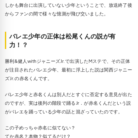
しかも舞台に出演していない少年ということで、放送終了後
からファンの間で様々な憶測が飛び交いました。
バレエ少年の正体は松尾くんの説が有
力！？
勝利&健人withジャニーズJr.で出演したMステで、その正体
が注目されたバレエ少年、最初に浮上した説は関西ジャニー
ズJr.の赤名くんです。
バレエ少年と赤名くんは別人だとすぐに否定する意見が出た
のですが、実は後列の階段で踊るJr．が赤名くんだという説
がバレエを踊っている少年の話と混ざっていたのです。
この子めっちゃ赤名に似てない？
てか赤名？本物？似てるだけ？