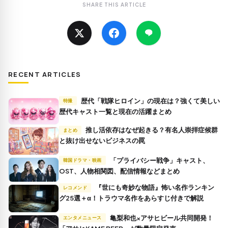
SHARE THIS ARTICLE
RECENT ARTICLES
歴代「戦隊ヒロイン」の現在は？強くて美しい
特撮
歴代キャスト一覧と現在の活躍まとめ
推し活依存はなぜ起きる？有名人崇拝症候群
まとめ
と抜け出せないビジネスの罠
「プライバシー戦争」キャスト、
韓国ドラマ・映画
OST、人物相関図、配信情報などまとめ
『世にも奇妙な物語』怖い名作ランキン
レコメンド
グ25選＋α！トラウマ名作をあらすじ付きで解説
亀梨和也×アサヒビール共同開発！
エンタメニュース