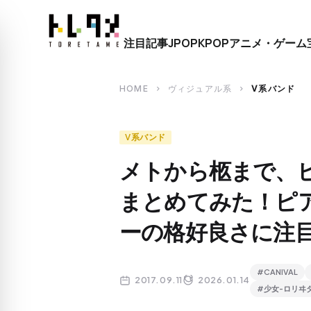
close
注目記事
JPOP
KPOP
アニメ・ゲーム
search
HOME
ヴィジュアル系
V系バンド
chevron_right
chevron_right
V系バンド
メトから柩まで、
まとめてみた！ピ
ーの格好良さに注
#CANIVAL
2017.09.11
2026.01.14
#少女-ロリヰタ