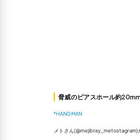
脅威のピアスホール約20mm！
*HANGMAN
メトさん(@mejibray_metostagr