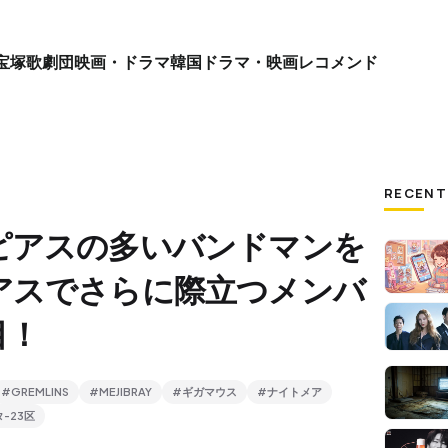
宝塚歌劇団
映画・ドラマ
韓国ドラマ・映画
レコメンド
RECENT
ピアスの多いバンドマンを
アスでさらに際立つメンバ
目！
#GREMLINS
#MEJIBRAY
#ギガマウス
#ナイトメア
-23区