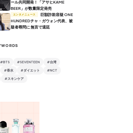
ール共同開発！「アサヒKAME
BEER」が数量限定発売
巨額詐欺容疑 ONE
エンタメニュース
HUNDREDチャ・ガウォン代表、被
疑者尋問に 無言で退廷
YWORDS
#BTS
#SEVENTEEN
#台湾
#香水
#ダイエット
#NCT
#スキンケア