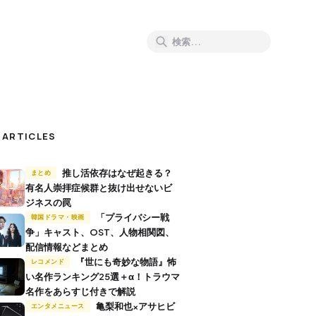
 ARTICLES
推し活依存はなぜ起きる？
まとめ
有名人崇拝症候群と抜け出せないビ
ジネスの罠
「プライバシー戦
韓国ドラマ・映画
争」キャスト、OST、人物相関図、
配信情報などまとめ
『世にも奇妙な物語』怖
レコメンド
い名作ランキング25選＋α！トラウマ
名作をあらすじ付きで解説
亀梨和也×アサヒビ
エンタメニュース