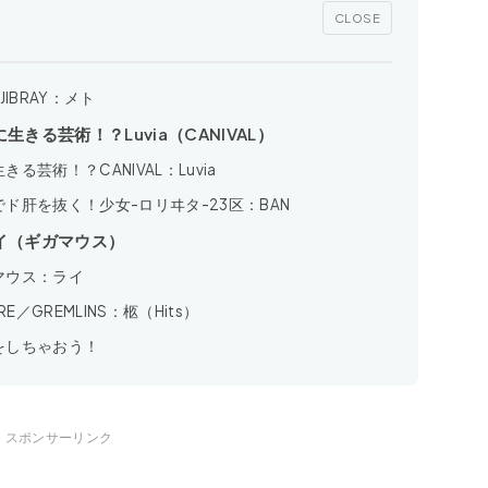
CLOSE
IBRAY：メト
る芸術！？Luvia（CANIVAL）
芸術！？CANIVAL：Luvia
ド肝を抜く！少女-ロリヰタ-23区：BAN
イ（ギガマウス）
マウス：ライ
／GREMLINS：柩（Hits）
をしちゃおう！
スポンサーリンク