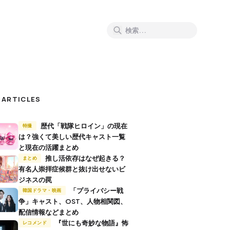
 ARTICLES
歴代「戦隊ヒロイン」の現在
特撮
は？強くて美しい歴代キャスト一覧
と現在の活躍まとめ
推し活依存はなぜ起きる？
まとめ
有名人崇拝症候群と抜け出せないビ
ジネスの罠
「プライバシー戦
韓国ドラマ・映画
争」キャスト、OST、人物相関図、
配信情報などまとめ
『世にも奇妙な物語』怖
レコメンド