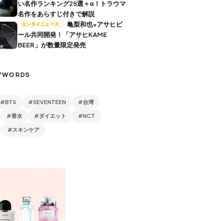
い名作ランキング25選＋α！トラウマ
名作をあらすじ付きで解説
亀梨和也×アサヒビ
エンタメニュース
ール共同開発！「アサヒKAME
BEER」が数量限定発売
YWORDS
#BTS
#SEVENTEEN
#台湾
#香水
#ダイエット
#NCT
#スキンケア