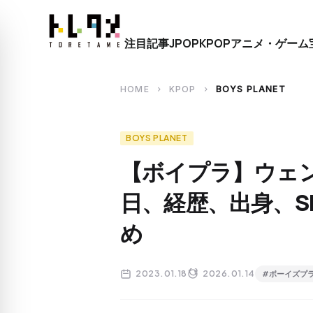
close
注目記事
JPOP
KPOP
アニメ・ゲーム
search
HOME
KPOP
BOYS PLANET
chevron_right
chevron_right
BOYS PLANET
【ボイプラ】ウェ
日、経歴、出身、S
め
2023.01.18
2026.01.14
#ボーイズプ