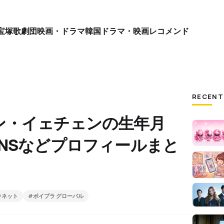
宝塚歌劇団
映画・ドラマ
韓国ドラマ・映画
レコメンド
RECENT
ン・イェチェンの生年月
NSなどプロフィールまと
ラネット
#ボイプラ グローバル