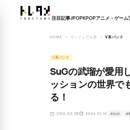
close
注目記事
JPOP
KPOP
アニメ・ゲーム
search
HOME
ヴィジュアル系
V系バンド
chevron_right
chevron_right
V系バンド
SuGの武瑠が愛用
ッションの世界で
る！
2016.02.28
2026.01.14
#SuG
#