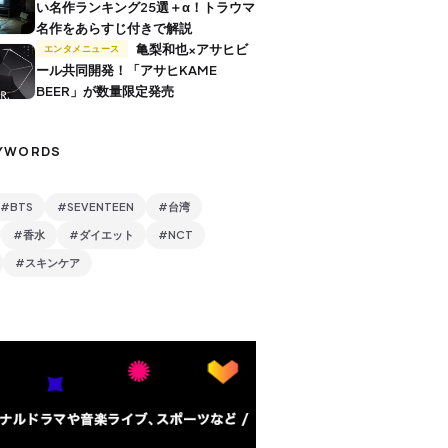
い名作ランキング25選＋α！トラウマ
名作をあらすじ付きで解説
亀梨和也×アサヒビ
エンタメニュース
ール共同開発！「アサヒKAME
BEER」が数量限定発売
YWORDS
#BTS
#SEVENTEEN
#台湾
#香水
#ダイエット
#NCT
#スキンケア