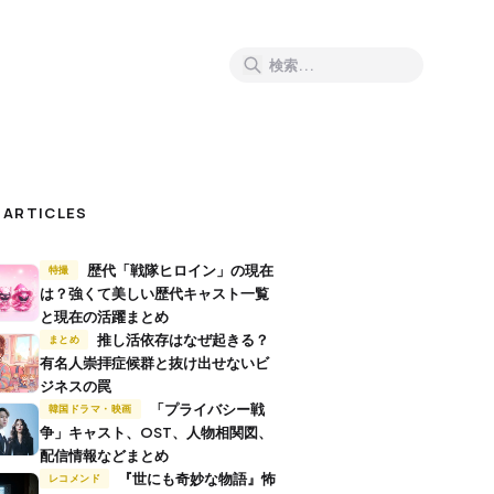
 ARTICLES
歴代「戦隊ヒロイン」の現在
特撮
は？強くて美しい歴代キャスト一覧
と現在の活躍まとめ
推し活依存はなぜ起きる？
まとめ
有名人崇拝症候群と抜け出せないビ
ジネスの罠
「プライバシー戦
韓国ドラマ・映画
争」キャスト、OST、人物相関図、
配信情報などまとめ
『世にも奇妙な物語』怖
レコメンド