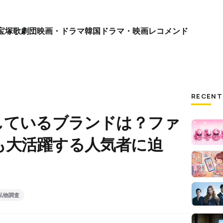
宝塚歌劇団
映画・ドラマ
韓国ドラマ・映画
レコメンド
RECENT
しているブランドは？ファ
も大活躍する人気者に迫
私物調査