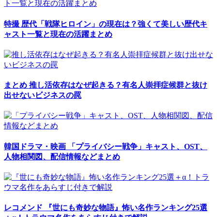
特撮
歴代「戦隊ヒロイン」の現在は？強くて美しい歴代キ
ャスト一覧と現在の活躍まとめ
まとめ
推し活依存はなぜ起きる？有名人崇拝症候群と抜け
出せないビジネスの罠
韓国ドラマ・映画
「プライバシー戦争」キャスト、OST、
人物相関図、配信情報などまとめ
レコメンド
『世にも奇妙な物語』怖い名作ランキング25選