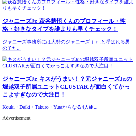
ジャニーズJr.
萩谷慧悟くんのプロフィール・性
格・好きなタイプを誰よりも早くチェック！
ジャニーズ事務所には大勢のジャニーズｊｒ.と呼ばれる男
の子た...
ジャニーズJr.
キスがうまい！？元ジャニーズJr.の
堀越双子所属ユニットCLUSTAR.が面白くてかっ
こよすぎなので大注目！
Kouki・Daiki・Takuro・Yutaからなる4人組...
Advertisement