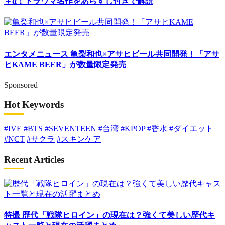
＋α！トラウマ名作をあらすじ付きで解説
エンタメニュース
亀梨和也×アサヒビール共同開発！「アサ
ヒKAME BEER」が数量限定発売
Sponsored
Hot Keywords
#IVE
#BTS
#SEVENTEEN
#台湾
#KPOP
#香水
#ダイエット
#NCT
#サクラ
#スキンケア
Recent Articles
特撮
歴代「戦隊ヒロイン」の現在は？強くて美しい歴代キ