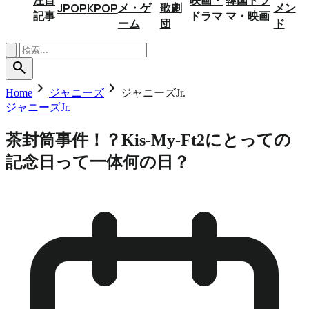
メ・ゲ
歌劇
メン
JPOP
KPOP
記事
ドラマ
マ・映画
ーム
団
ド
search
chevron_right
chevron_right
Home
ジャニーズ
ジャニーズJr.
ジャニーズJr.
茶封筒事件！？Kis-My-Ft2にとっての
記念日って一体何の日？