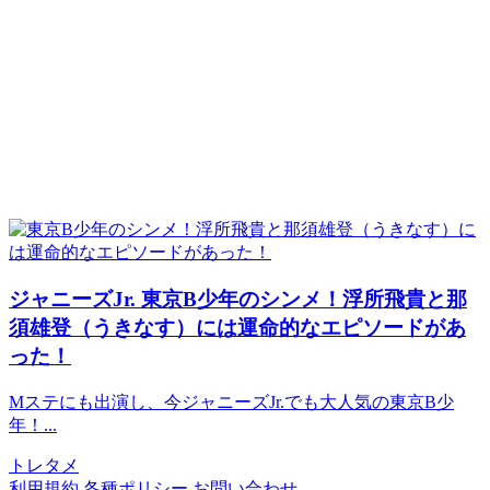
ジャニーズJr.
東京B少年のシンメ！浮所飛貴と那
須雄登（うきなす）には運命的なエピソードがあ
った！
Mステにも出演し、今ジャニーズJr.でも大人気の東京B少
年！...
トレタメ
利用規約
各種ポリシー
お問い合わせ