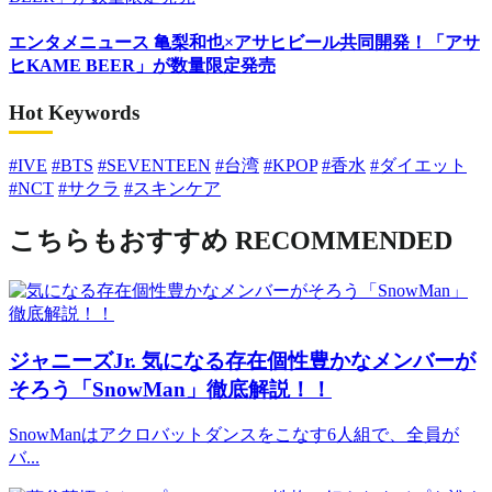
エンタメニュース
亀梨和也×アサヒビール共同開発！「アサ
ヒKAME BEER」が数量限定発売
Hot Keywords
#IVE
#BTS
#SEVENTEEN
#台湾
#KPOP
#香水
#ダイエット
#NCT
#サクラ
#スキンケア
こちらもおすすめ
RECOMMENDED
ジャニーズJr.
気になる存在個性豊かなメンバーが
そろう「SnowMan」徹底解説！！
SnowManはアクロバットダンスをこなす6人組で、全員が
バ...