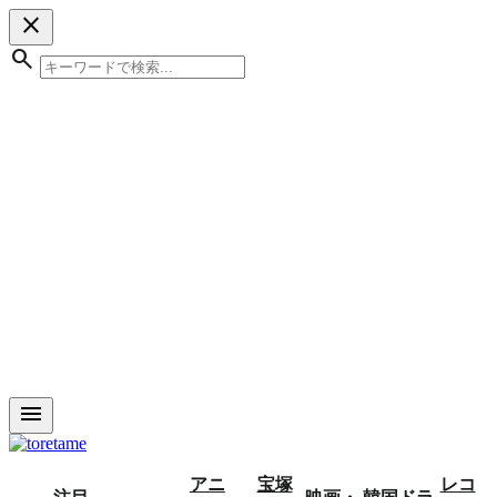
close
search
menu
アニ
宝塚
レコ
注目
映画・
韓国ドラ