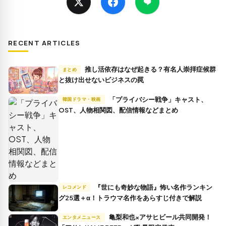
RECENT ARTICLES
推し活依存はなぜ起きる？有名人崇拝症候群
まとめ
と抜け出せないビジネスの罠
「プライバシー戦争」キャスト、
韓国ドラマ・映画
OST、人物相関図、配信情報などまとめ
『世にも奇妙な物語』怖い名作ランキン
レコメンド
グ25選＋α！トラウマ名作をあらすじ付きで解説
亀梨和也×アサヒビール共同開発！
エンタメニュース