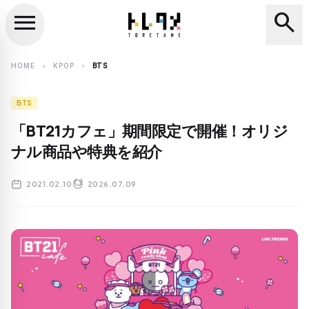
menu
search
close
search
HOME
KPOP
BTS
chevron_right
chevron_right
BTS
「BT21カフェ」期間限定で開催！オリジ
ナル商品や特典を紹介
2021.02.10
2026.07.09