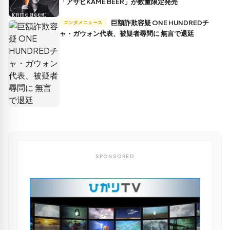
「アサヒKAME BEER」が数量限定発売
巨額詐欺容疑 ONE HUNDREDチ
エンタメニュース
ャ・ガウォン代表、被疑者尋問に 無言で退廷
SPONSORED