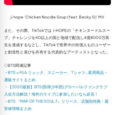
j-hope ‘Chicken Noodle Soup (feat. Becky G)’ MV
また、その際、TikTokでは J-HOPEの「チキンヌードルスー
プ」チャレンジを40以上の国と地域で配信し4億8000万再
生を達成するなどし、TikTokで世界中の何億人ものユーザー
と創造性と喜びを共有する代表的なアーティストとなった。
◇BTS関連記事
・
BTS × FILA リュック、スニーカー、Tシャツ…着用商品・
通販サイトまとめ
・
【2020最新】BTS(防弾少年団)グローバルファンクラブ
入会方法解説！海外のライブに参加したいなら必見！
・
BTS 『MAP OF THE SOUL 7』リリース、店舗別特典・最
安値情報まとめ