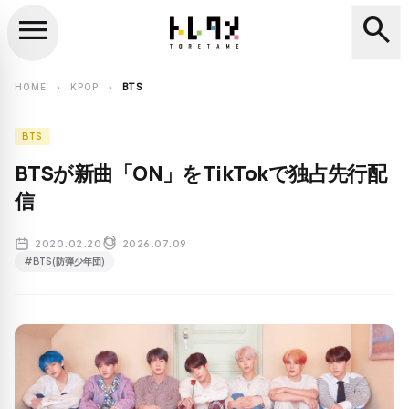
menu
search
close
search
HOME
KPOP
BTS
chevron_right
chevron_right
BTS
BTSが新曲「ON」をTikTokで独占先行配
信
2020.02.20
2026.07.09
#BTS(防弾少年団)