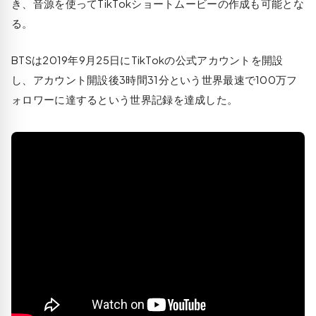
き、音源を使ってTikTokショートムービーの作成も可能とな
る。
BTSは2019年9月25日にTikTokの公式アカウントを開設
し、アカウント開設後3時間31分という世界最速で100万フ
ォロワーに達するという世界記録を達成した。