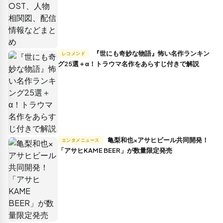
『世にも奇妙な物語』怖い名作ランキン
レコメンド
グ25選＋α！トラウマ名作をあらすじ付きで解説
亀梨和也×アサヒビール共同開発！
エンタメニュース
「アサヒKAME BEER」が数量限定発売