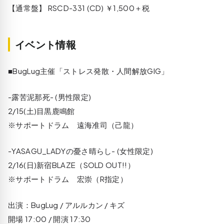
【通常盤】 RSCD-331 (CD) ￥1,500＋税
イベント情報
■BugLug主催「ストレス発散・人間解放GIG」
-露苦泥那死- (男性限定)
2/15(土)目黒鹿鳴館
※サポートドラム 遠海准司（己龍）
-YASAGU_LADYの憂さ晴らし- (女性限定)
2/16(日)新宿BLAZE（SOLD OUT!!）
※サポートドラム 宏崇（R指定）
出演：BugLug / アルルカン / キズ
開場 17:00 / 開演 17:30