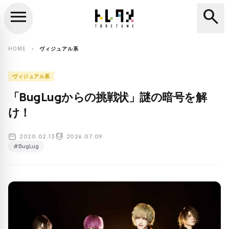
menu
search
close
search
HOME
ヴィジュアル系
chevron_right
ヴィジュアル系
「BugLugからの挑戦状」謎の暗号を解
け！
2020.02.13
2026.07.09
#BugLug