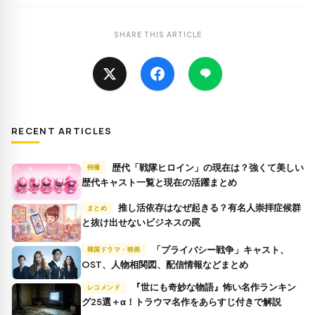
SHARE THIS ARTICLE
RECENT ARTICLES
歴代「戦隊ヒロイン」の現在は？強くて美しい
特撮
歴代キャスト一覧と現在の活躍まとめ
推し活依存はなぜ起きる？有名人崇拝症候群
まとめ
と抜け出せないビジネスの罠
「プライバシー戦争」キャスト、
韓国ドラマ・映画
OST、人物相関図、配信情報などまとめ
『世にも奇妙な物語』怖い名作ランキン
レコメンド
グ25選＋α！トラウマ名作をあらすじ付きで解説