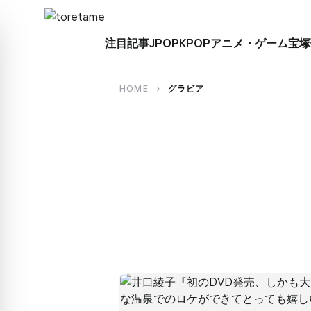
close
注目記事
JPOP
KPOP
アニメ・ゲーム
宝塚
search
HOME
グラビア
chevron_right