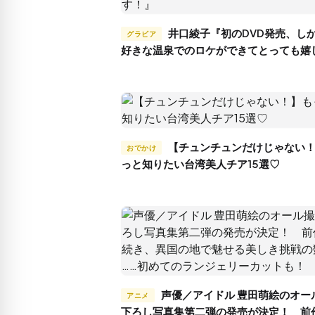
井口綾子『初のDVD発売、しかも大
グラビア
好きな温泉でのロケができてとっても嬉
す！』
【チュンチュンだけじゃない！】も
おでかけ
っと知りたい台湾美人チア15選♡
声優／アイドル 豊田萌絵のオール撮り
アニメ
下ろし写真集第二弾の発売が決定！ 前