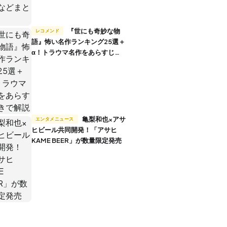
『世にも奇妙な物
レコメンド
語』怖い名作ランキング25選＋
α！トラウマ名作をあらすじ付
きで解説
亀梨和也×アサ
エンタメニュース
ヒビール共同開発！「アサヒ
KAME BEER」が数量限定発売