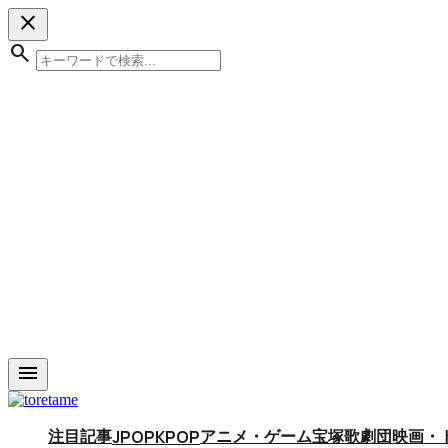
close
search
menu
注目記事
アニメ・ゲーム
宝塚歌劇団
映画・
JPOP
KPOP