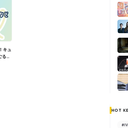
ごる）
HOT K
#I