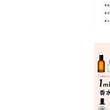
#
#
#