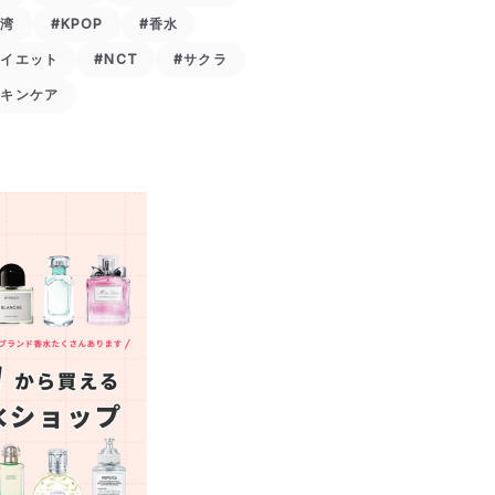
台湾
#KPOP
#香水
ダイエット
#NCT
#サクラ
スキンケア