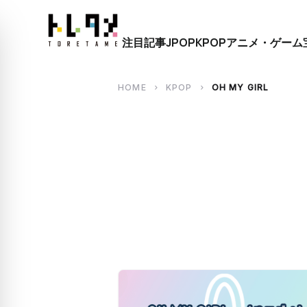
close
注目記事
JPOP
KPOP
アニメ・ゲーム
search
HOME
KPOP
OH MY GIRL
chevron_right
chevron_right