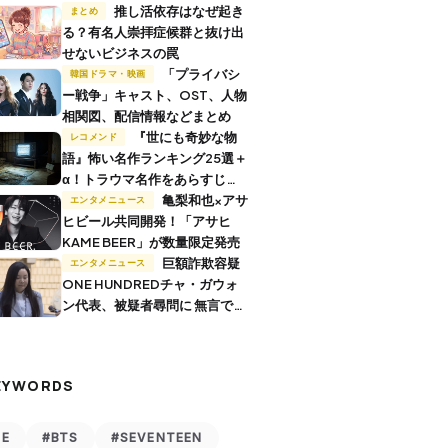
推し活依存はなぜ起き
まとめ
る？有名人崇拝症候群と抜け出
せないビジネスの罠
「プライバシ
韓国ドラマ・映画
ー戦争」キャスト、OST、人物
相関図、配信情報などまとめ
『世にも奇妙な物
レコメンド
語』怖い名作ランキング25選＋
α！トラウマ名作をあらすじ付
きで解説
亀梨和也×アサ
エンタメニュース
ヒビール共同開発！「アサヒ
KAME BEER」が数量限定発売
巨額詐欺容疑
エンタメニュース
ONE HUNDREDチャ・ガウォ
ン代表、被疑者尋問に 無言で退
廷
EYWORDS
VE
#BTS
#SEVENTEEN