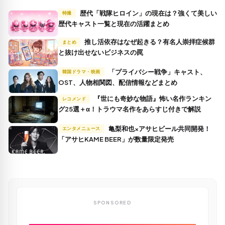
歴代「戦隊ヒロイン」の現在は？強くて美しい
特撮
歴代キャスト一覧と現在の活躍まとめ
推し活依存はなぜ起きる？有名人崇拝症候群
まとめ
と抜け出せないビジネスの罠
「プライバシー戦争」キャスト、
韓国ドラマ・映画
OST、人物相関図、配信情報などまとめ
『世にも奇妙な物語』怖い名作ランキン
レコメンド
グ25選＋α！トラウマ名作をあらすじ付きで解説
亀梨和也×アサヒビール共同開発！
エンタメニュース
「アサヒKAME BEER」が数量限定発売
SPONSORED