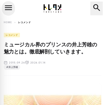
menu
search
close
search
HOME
レコメンド
chevron_right
レコメンド
ミュージカル界のプリンスの井上芳雄の
魅力とは。徹底解剖していきます。
2015.09.26
2026.01.14
#井上芳雄