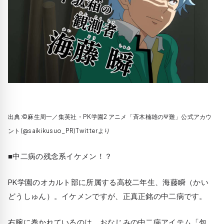
出典:©麻生周一／集英社・PK学園2 アニメ「斉木楠雄のΨ難」公式アカウ
ント(@saikikusuo_PR)Twitterより
■中二病の残念系イケメン！？
PK学園のオカルト部に所属する高校二年生、海藤瞬（かい
どうしゅん）。イケメンですが、正真正銘の中二病です。
右腕に巻かれているのは、おなじみの中二病アイテム「包