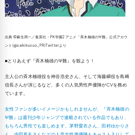
出典:©麻生周一／集英社・PK学園2 アニメ「斉木楠雄のΨ難」公式アカウ
ント(@saikikusuo_PR)Twitterより
■とりあえず『斉木楠雄のΨ難』を観よう！
主人公の斉木楠雄役を神谷浩史さん、そして海藤瞬役を島﨑
信長さんが演じるなど、多くの人気男性声優陣がCVを務め
ています。
女性ファンが多いイメージかもしれませんが、『斉木楠雄の
Ψ難』は週刊少年ジャンプで連載されている作品でもあり、
もちろん男性でも楽しめます。茅野愛衣さん、田村ゆかりさ
ん、内田真礼さんなどの人気女性声優陣もキャスト入りして