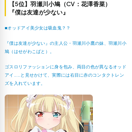
【5位】羽瀬川小鳩（CV：花澤香菜）
『僕は友達が少ない』
■オッドアイ美少女は吸血鬼？？
『僕は友達が少ない』の主人公・羽瀬川小鷹の妹、羽瀬川小
鳩（はせがわこばと）。
ゴスロリファッションに身を包み、両目の色が異なるオッド
アイ……と見せかけて、実際には右目に赤のコンタクトレン
ズを入れています。