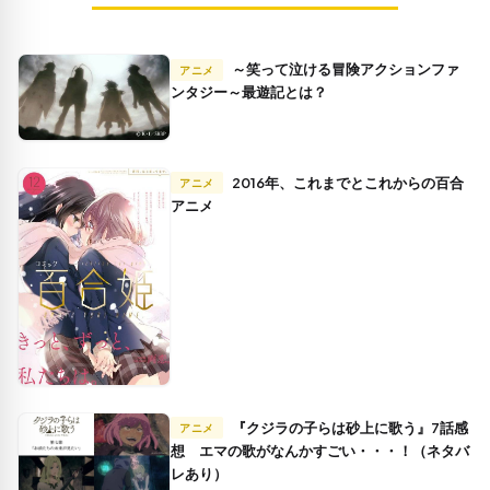
～笑って泣ける冒険アクションファ
アニメ
ンタジー～最遊記とは？
2016年、これまでとこれからの百合
アニメ
アニメ
『クジラの子らは砂上に歌う』7話感
アニメ
想 エマの歌がなんかすごい・・・！（ネタバ
レあり）