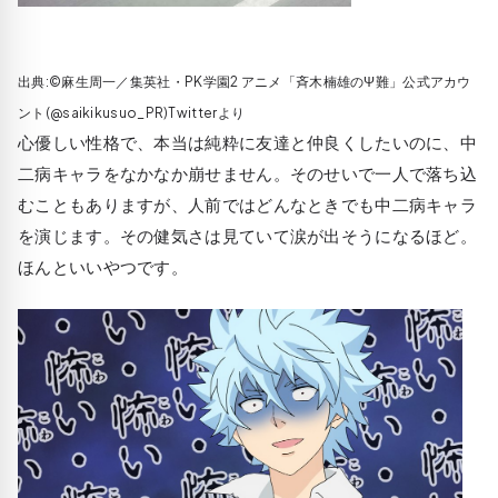
出典:©麻生周一／集英社・PK学園2 アニメ「斉木楠雄のΨ難」公式アカウ
ント(@saikikusuo_PR)Twitterより
心優しい性格で、本当は純粋に友達と仲良くしたいのに、中
二病キャラをなかなか崩せません。そのせいで一人で落ち込
むこともありますが、人前ではどんなときでも中二病キャラ
を演じます。その健気さは見ていて涙が出そうになるほど。
ほんといいやつです。