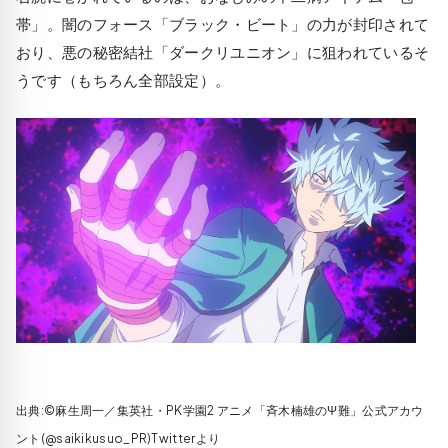
帯」。闇のフォース
「ブラック・ビート」
の力が封印されて
おり、悪の秘密結社
「ダークリユニオン」
に狙われているそ
うです（もちろん全部設定）。
出典:©麻生周一／集英社・PK学園2 アニメ「斉木楠雄のΨ難」公式アカウ
ント(@saikikusuo_PR)Twitterより