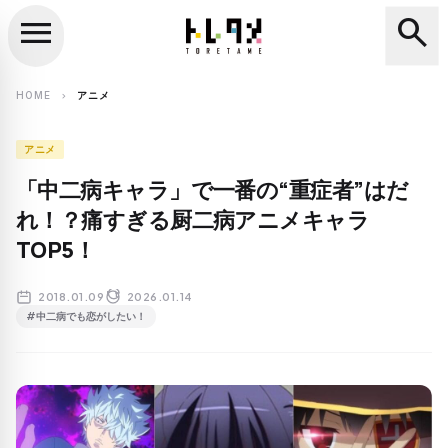
menu
search
close
search
HOME
アニメ
chevron_right
アニメ
「中二病キャラ」で一番の“重症者”はだ
れ！？痛すぎる厨二病アニメキャラ
TOP5！
2018.01.09
2026.01.14
#中二病でも恋がしたい！