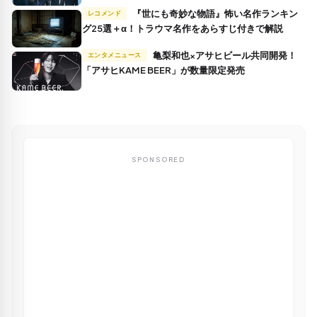
『世にも奇妙な物語』怖い名作ランキン
レコメンド
グ25選＋α！トラウマ名作をあらすじ付きで解説
亀梨和也×アサヒビール共同開発！
エンタメニュース
「アサヒKAME BEER」が数量限定発売
SPONSORED