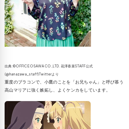
出典:©OFFICE OSAWA CO.,LTD. 花澤香菜STAFF公式
(@hanazawa_staff)Twitterより
重度のブラコンで、小鷹のことを「お兄ちゃん」と呼び慕う
高山マリアに強く嫉妬し、よくケンカをしています。