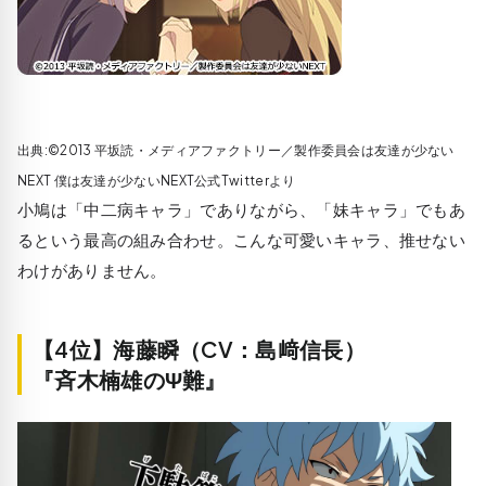
出典:©2013 平坂読・メディアファクトリー／製作委員会は友達が少ない
NEXT 僕は友達が少ないNEXT公式Twitterより
小鳩は「中二病キャラ」でありながら、「妹キャラ」でもあ
るという最高の組み合わせ。こんな可愛いキャラ、推せない
わけがありません。
【4位】海藤瞬（CV：島﨑信長）
『斉木楠雄のΨ難』