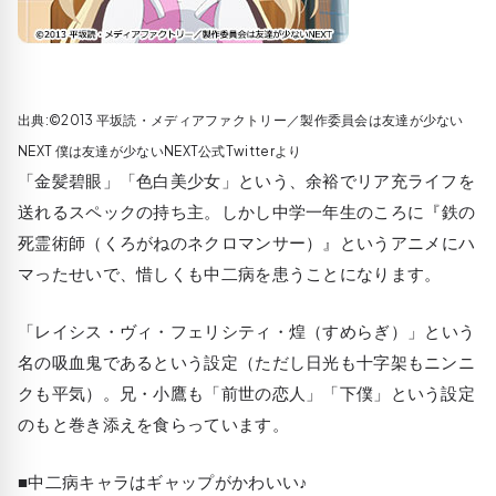
出典:©2013 平坂読・メディアファクトリー／製作委員会は友達が少ない
NEXT 僕は友達が少ないNEXT公式Twitterより
「金髪碧眼」「色白美少女」という、余裕でリア充ライフを
送れるスペックの持ち主。しかし中学一年生のころに
『鉄の
死霊術師（くろがねのネクロマンサー）』
というアニメにハ
マったせいで、惜しくも中二病を患うことになります。
「レイシス・ヴィ・フェリシティ・煌（すめらぎ）」
という
名の吸血鬼であるという設定（ただし日光も十字架もニンニ
クも平気）。兄・小鷹も「前世の恋人」「下僕」という設定
のもと巻き添えを食らっています。
■中二病キャラはギャップがかわいい♪