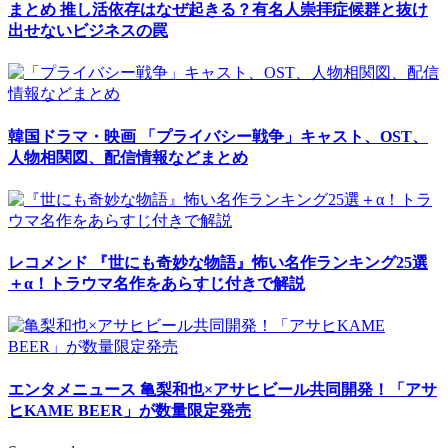
まとめ
推し活依存はなぜ起きる？有名人崇拝症候群と抜け
出せないビジネスの罠
韓国ドラマ・映画
「プライバシー戦争」キャスト、OST、
人物相関図、配信情報などまとめ
レコメンド
『世にも奇妙な物語』怖い名作ランキング25選
＋α！トラウマ名作をあらすじ付きで解説
エンタメニュース
亀梨和也×アサヒビール共同開発！「アサ
ヒKAME BEER」が数量限定発売