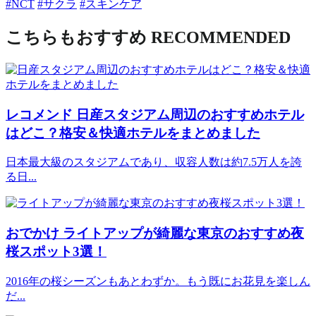
#NCT
#サクラ
#スキンケア
こちらもおすすめ
RECOMMENDED
レコメンド
日産スタジアム周辺のおすすめホテル
はどこ？格安＆快適ホテルをまとめました
日本最大級のスタジアムであり、収容人数は約7.5万人を誇
る日...
おでかけ
ライトアップが綺麗な東京のおすすめ夜
桜スポット3選！
2016年の桜シーズンもあとわずか。もう既にお花見を楽しん
だ...