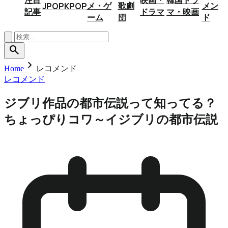
メ・ゲ
歌劇
メン
JPOP
KPOP
記事
ドラマ
マ・映画
ーム
団
ド
search
chevron_right
Home
レコメンド
レコメンド
ジブリ作品の都市伝説って知ってる？
ちょっぴりコワ～イジブリの都市伝説