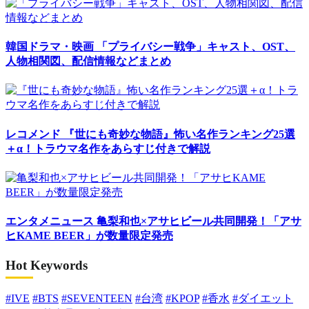
韓国ドラマ・映画
「プライバシー戦争」キャスト、OST、
人物相関図、配信情報などまとめ
レコメンド
『世にも奇妙な物語』怖い名作ランキング25選
＋α！トラウマ名作をあらすじ付きで解説
エンタメニュース
亀梨和也×アサヒビール共同開発！「アサ
ヒKAME BEER」が数量限定発売
Hot Keywords
#IVE
#BTS
#SEVENTEEN
#台湾
#KPOP
#香水
#ダイエット