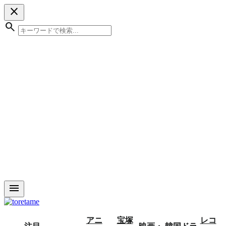
close
search
menu
アニ
宝塚
レコ
注目
映画・
韓国ドラ