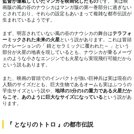
監督が連載していたマンガを映画化したもの
です。 実は映
画版の風の谷のナウシカはマンガ版の第一巻部分に過ぎない
とされており、それらの設定もあいまって複雑な都市伝説が
生まれているようです。
まず、明言されていない風の谷のナウシカの舞台は
テラフォ
ーミックされた未来の火星
という説があります。これは冒頭
のナレーションの「 錆とセラミックに覆われた～ 」という
部分が火星の地表を現しているとも、ナウシカが乗るメーヴ
ェのような小さなエンジンでも火星なら実現飛行可能だから
という説もあります。
また、映画の冒頭でのインパクトが強い巨神兵は実は現在の
人類のサイズだとも、巨大生物であるオームも実はふつうの
芋虫サイズという説や、
地球の3分の1の重力である火星だか
らこそ、あのように巨大なサイズになっている
という説があ
ります。
『 となりのトトロ 』の都市伝説