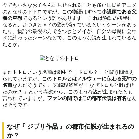
今でも小さなお子さんに見せられることも多い国民的アニメ
のとなりのトトロですが、この物語はすべて
小説家である父
親の空想
であるという説があります。 これは物語の後半に
なると、さつきとメイの影が消えているというシーンがあっ
たり、物語の最後の方でさつきとメイが、自分の母親に会わ
ずに終わったシーンなどで、このような説が生まれているん
だとか。
またトトロという名前は劇中で「 トロル？ 」と聞き間違え
られていますが、この
トロルとはノルウェーに伝わる死神の
名前
なんだそうです。 宮崎駿監督が「 なぜトロルと呼ばせ
たのか？ 」という考察から、このような説が生まれたとも
言われていますが、
ファンの間ではこの都市伝説は有名
なん
だそうです。
なぜ『 ジブリ作品 』の都市伝説が生まれるの
か？