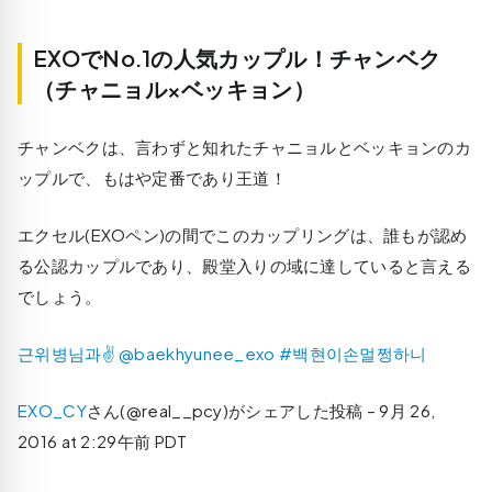
EXOでNo.1の人気カップル！チャンベク
（チャニョル×ベッキョン）
チャンベクは、言わずと知れたチャニョルとベッキョンのカ
ップルで、もはや定番であり王道！
エクセル(EXOペン)の間でこのカップリングは、誰もが認め
る公認カップルであり、殿堂入りの域に達していると言える
でしょう。
근위병님과✌ @baekhyunee_exo #백현이손멀쩡하니
EXO_CY
さん(@real__pcy)がシェアした投稿 –
9月 26,
2016 at 2:29午前 PDT