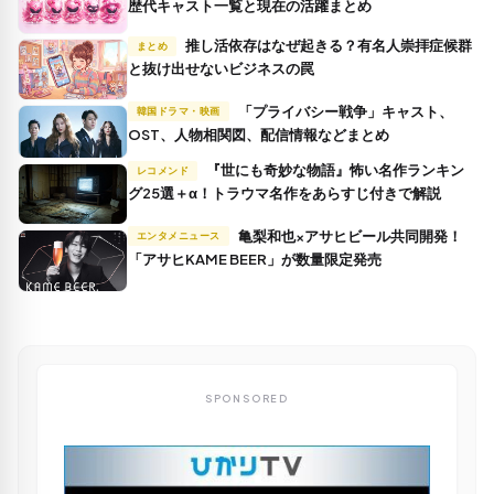
歴代キャスト一覧と現在の活躍まとめ
推し活依存はなぜ起きる？有名人崇拝症候群
まとめ
と抜け出せないビジネスの罠
「プライバシー戦争」キャスト、
韓国ドラマ・映画
OST、人物相関図、配信情報などまとめ
『世にも奇妙な物語』怖い名作ランキン
レコメンド
グ25選＋α！トラウマ名作をあらすじ付きで解説
亀梨和也×アサヒビール共同開発！
エンタメニュース
「アサヒKAME BEER」が数量限定発売
SPONSORED