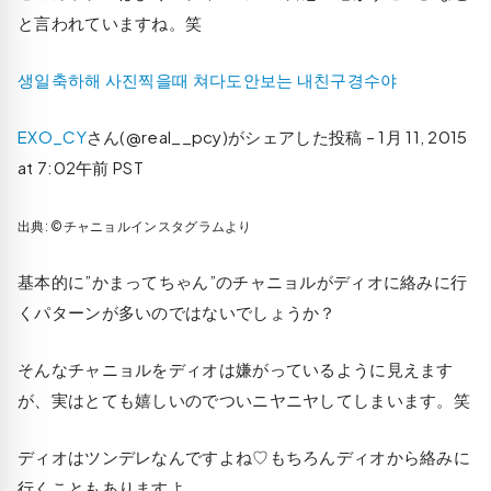
と言われていますね。笑
생일축하해 사진찍을때 쳐다도안보는 내친구경수야
EXO_CY
さん(@real__pcy)がシェアした投稿 –
1月 11, 2015
at 7:02午前 PST
出典: ©チャニョルインスタグラムより
基本的に”かまってちゃん”のチャニョルがディオに絡みに行
くパターンが多いのではないでしょうか？
そんなチャニョルをディオは嫌がっているように見えます
が、実はとても嬉しいのでついニヤニヤしてしまいます。笑
ディオはツンデレなんですよね♡もちろんディオから絡みに
行くこともありますよ。