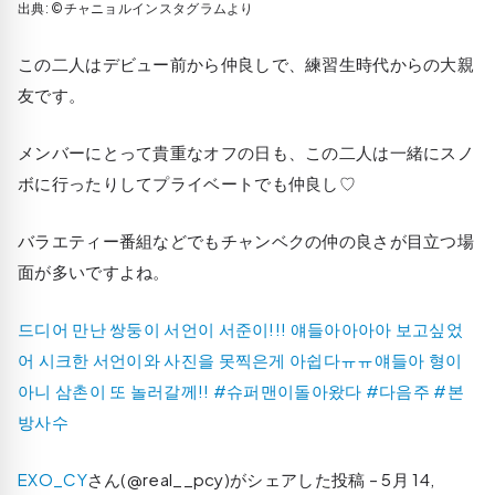
出典: ©チャニョルインスタグラムより
この二人はデビュー前から仲良しで、練習生時代からの大親
友です。
メンバーにとって貴重なオフの日も、この二人は一緒にスノ
ボに行ったりしてプライベートでも仲良し♡
バラエティー番組などでもチャンベクの仲の良さが目立つ場
面が多いですよね。
드디어 만난 쌍둥이 서언이 서준이!!! 얘들아아아아 보고싶었
어 시크한 서언이와 사진을 못찍은게 아쉽다ㅠㅠ얘들아 형이
아니 삼촌이 또 놀러갈께!! #슈퍼맨이돌아왔다 #다음주 #본
방사수
EXO_CY
さん(@real__pcy)がシェアした投稿 –
5月 14,