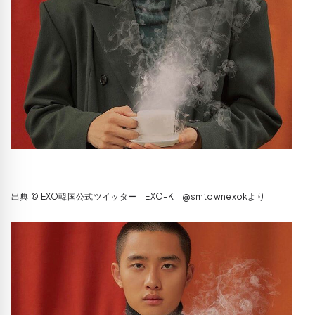
出典:© EXO韓国公式ツイッター EXO-K @smtownexokより