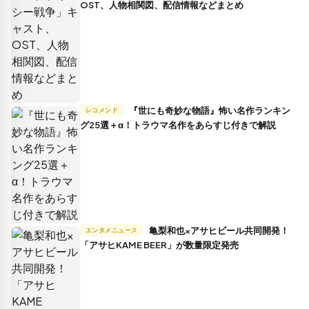
OST、人物相関図、配信情報などまとめ
『世にも奇妙な物語』怖い名作ランキン
レコメンド
グ25選＋α！トラウマ名作をあらすじ付きで解説
亀梨和也×アサヒビール共同開発！
エンタメニュース
「アサヒKAME BEER」が数量限定発売