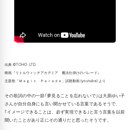
出典:©TOHO.,LTD.
映画『リトルウィッチアカデミア 魔法仕掛けのパレード』
主題歌「Ｍａｇｉｃ Ｐａｒａｄｅ」試聴動画 (youtube) より
その歌詞の中の一節｢夢見ることを忘れないで｣は大原ゆい子
さんが自分自身にも言い聞かせている言葉であるそうで、
｢イメージできることは、必ず実現できる｣と言う言葉を以前
聞いたことがあり正にその通りだと思ったそうです。