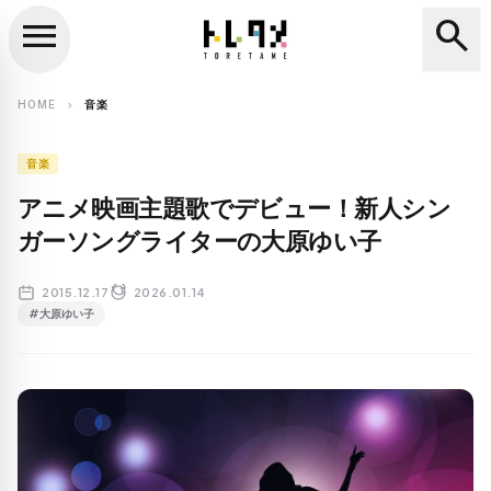
menu
search
close
search
HOME
音楽
chevron_right
音楽
アニメ映画主題歌でデビュー！新人シン
ガーソングライターの大原ゆい子
2015.12.17
2026.01.14
#大原ゆい子