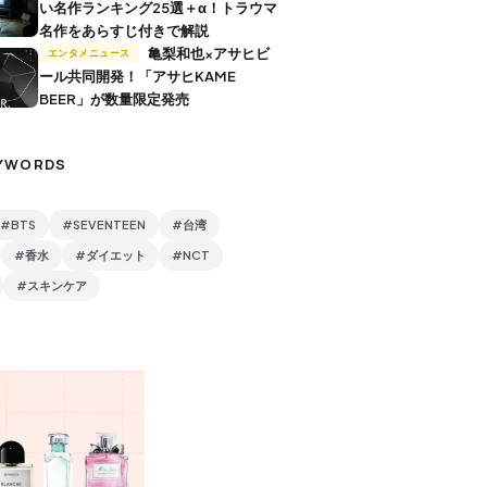
い名作ランキング25選＋α！トラウマ
名作をあらすじ付きで解説
亀梨和也×アサヒビ
エンタメニュース
ール共同開発！「アサヒKAME
BEER」が数量限定発売
YWORDS
#BTS
#SEVENTEEN
#台湾
#香水
#ダイエット
#NCT
#スキンケア