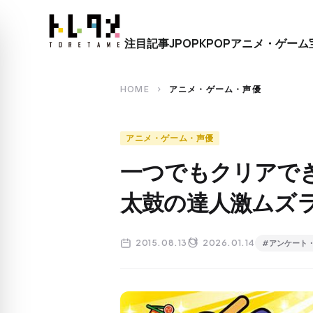
close
注目記事
JPOP
KPOP
アニメ・ゲーム
search
HOME
アニメ・ゲーム・声優
chevron_right
アニメ・ゲーム・声優
一つでもクリアで
太鼓の達人激ムズ
2015.08.13
2026.01.14
#アンケート