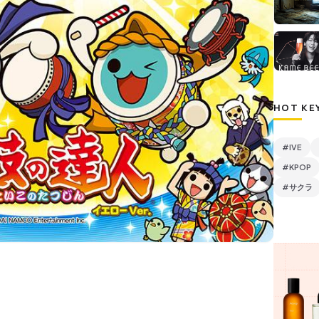
HOT KE
#IVE
#KPOP
#サクラ