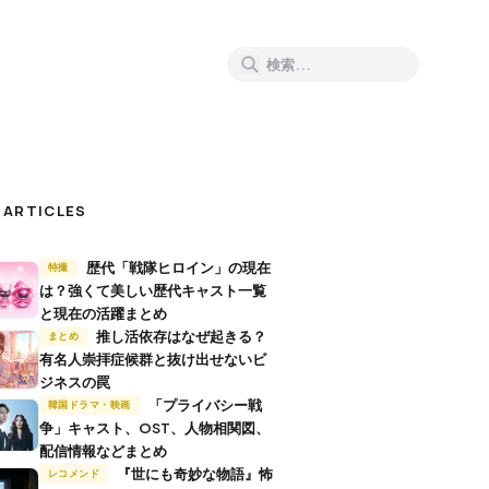
 ARTICLES
歴代「戦隊ヒロイン」の現在
特撮
は？強くて美しい歴代キャスト一覧
と現在の活躍まとめ
推し活依存はなぜ起きる？
まとめ
有名人崇拝症候群と抜け出せないビ
ジネスの罠
「プライバシー戦
韓国ドラマ・映画
争」キャスト、OST、人物相関図、
配信情報などまとめ
『世にも奇妙な物語』怖
レコメンド