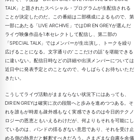
TALK」と題されたスペシャル・プログラムが生配信される
ことが決定したのだ。この番組は二部構成によるもので、第
一部にあたる「LIVE ARCHIVE」ではDIR EN GREYが選んだ
ライヴ映像作品を1本セレクトして配信し、第二部の
「SPECIAL TALK」ではメンバーが生出演し、トークを繰り
広げることになる。文字通りの“ここだけの話”を堪能できる
に違いない。配信日時などの詳細や出演メンバーについては
近日中に発表予定とのことなので、今しばらくお待ちいただ
きたい。
こうしてライヴ活動がままならない状況下にはあっても、
DIR EN GREYは確実に次の段階へと歩みを進めつつある。そ
れを誰もが時差も疎外感もなく実感できるのは今日的テクノ
ロジーの恩恵ともいえるわけだが、何よりもそれを可能にし
ているのは、バンドの揺るぎない意思であり、それを受け止
める側の熱意だと解釈すべきだろう。さまざまな自粛を余儀