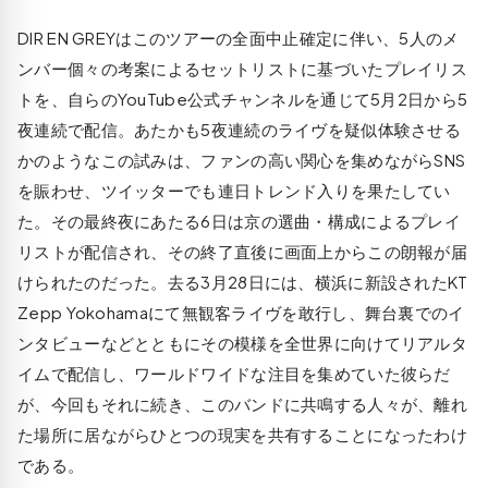
DIR EN GREYはこのツアーの全面中止確定に伴い、5人のメ
ンバー個々の考案によるセットリストに基づいたプレイリス
トを、自らのYouTube公式チャンネルを通じて5月2日から5
夜連続で配信。あたかも5夜連続のライヴを疑似体験させる
かのようなこの試みは、ファンの高い関心を集めながらSNS
を賑わせ、ツイッターでも連日トレンド入りを果たしてい
た。その最終夜にあたる6日は京の選曲・構成によるプレイ
リストが配信され、その終了直後に画面上からこの朗報が届
けられたのだった。去る3月28日には、横浜に新設されたKT
Zepp Yokohamaにて無観客ライヴを敢行し、舞台裏でのイ
ンタビューなどとともにその模様を全世界に向けてリアルタ
イムで配信し、ワールドワイドな注目を集めていた彼らだ
が、今回もそれに続き、このバンドに共鳴する人々が、離れ
た場所に居ながらひとつの現実を共有することになったわけ
である。