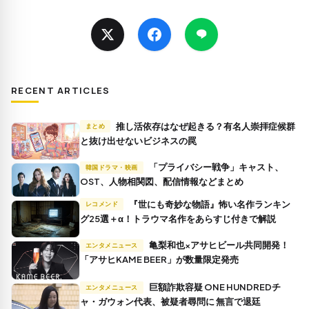
RECENT ARTICLES
推し活依存はなぜ起きる？有名人崇拝症候群
まとめ
と抜け出せないビジネスの罠
「プライバシー戦争」キャスト、
韓国ドラマ・映画
OST、人物相関図、配信情報などまとめ
『世にも奇妙な物語』怖い名作ランキン
レコメンド
グ25選＋α！トラウマ名作をあらすじ付きで解説
亀梨和也×アサヒビール共同開発！
エンタメニュース
「アサヒKAME BEER」が数量限定発売
巨額詐欺容疑 ONE HUNDREDチ
エンタメニュース
ャ・ガウォン代表、被疑者尋問に 無言で退廷