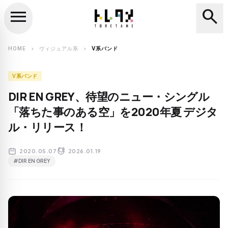
menu
search
close
search
HOME
ヴィジュアル系
V系バンド
chevron_right
chevron_right
V系バンド
DIR EN GREY、待望のニュー・シングル
「落ちた事のある空」を2020年夏 デジタ
ル・リリース！
2020.05.07
2026.01.19
#DIR EN GREY