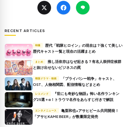
RECENT ARTICLES
歴代「戦隊ヒロイン」の現在は？強くて美しい
特撮
歴代キャスト一覧と現在の活躍まとめ
推し活依存はなぜ起きる？有名人崇拝症候群
まとめ
と抜け出せないビジネスの罠
「プライバシー戦争」キャスト、
韓国ドラマ・映画
OST、人物相関図、配信情報などまとめ
『世にも奇妙な物語』怖い名作ランキン
レコメンド
グ25選＋α！トラウマ名作をあらすじ付きで解説
亀梨和也×アサヒビール共同開発！
エンタメニュース
「アサヒKAME BEER」が数量限定発売