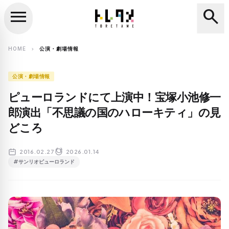
menu
search
close
search
HOME
公演・劇場情報
chevron_right
公演・劇場情報
ピューロランドにて上演中！宝塚小池修一
郎演出「不思議の国のハローキティ」の見
どころ
2016.02.27
2026.01.14
#サンリオピューロランド