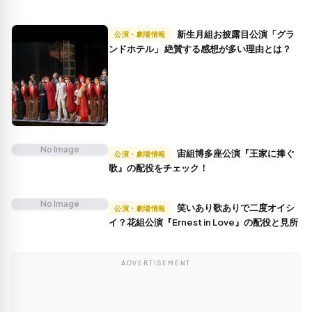
新生月組お披露目公演「グラ
公演・劇場情報
ンドホテル」 絶賛する感想が多い理由とは？
No Image
宙組博多座公演『王家に捧ぐ
公演・劇場情報
歌』の配役をチェック！
No Image
笑いあり歌ありで二度オイシ
公演・劇場情報
イ？花組公演『Ernest in Love』の配役と見所
ADVERTISEMENT