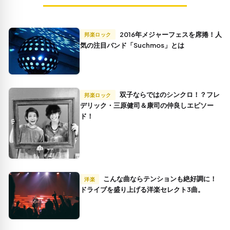
2016年メジャーフェスを席捲！人
邦楽ロック
気の注目バンド「Suchmos」とは
双子ならではのシンクロ！？フレ
邦楽ロック
デリック・三原健司＆康司の仲良しエピソー
ド！
こんな曲ならテンションも絶好調に！
洋楽
ドライブを盛り上げる洋楽セレクト3曲。