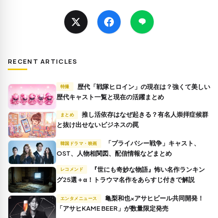
RECENT ARTICLES
歴代「戦隊ヒロイン」の現在は？強くて美しい
特撮
歴代キャスト一覧と現在の活躍まとめ
推し活依存はなぜ起きる？有名人崇拝症候群
まとめ
と抜け出せないビジネスの罠
「プライバシー戦争」キャスト、
韓国ドラマ・映画
OST、人物相関図、配信情報などまとめ
『世にも奇妙な物語』怖い名作ランキン
レコメンド
グ25選＋α！トラウマ名作をあらすじ付きで解説
亀梨和也×アサヒビール共同開発！
エンタメニュース
「アサヒKAME BEER」が数量限定発売