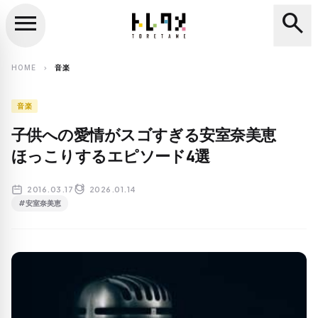
menu
search
close
search
HOME
音楽
chevron_right
音楽
子供への愛情がスゴすぎる安室奈美恵
ほっこりするエピソード4選
2016.03.17
2026.01.14
#安室奈美恵