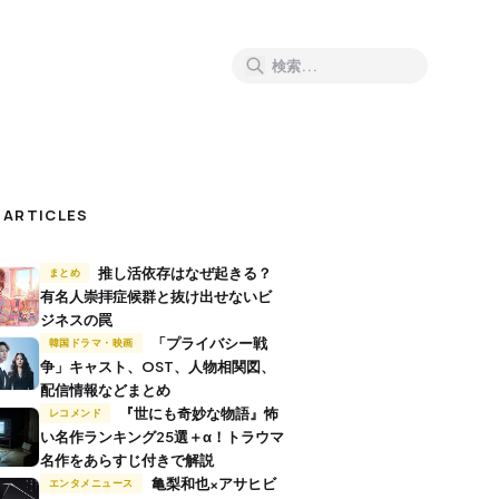
 ARTICLES
推し活依存はなぜ起きる？
まとめ
有名人崇拝症候群と抜け出せないビ
ジネスの罠
「プライバシー戦
韓国ドラマ・映画
争」キャスト、OST、人物相関図、
配信情報などまとめ
『世にも奇妙な物語』怖
レコメンド
い名作ランキング25選＋α！トラウマ
名作をあらすじ付きで解説
亀梨和也×アサヒビ
エンタメニュース