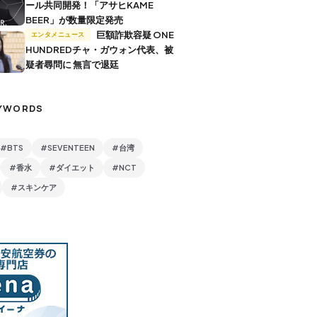
ール共同開発！「アサヒKAME
BEER」が数量限定発売
巨額詐欺容疑 ONE
エンタメニュース
HUNDREDチャ・ガウォン代表、被
疑者尋問に 無言で退廷
YWORDS
#BTS
#SEVENTEEN
#台湾
#香水
#ダイエット
#NCT
#スキンケア