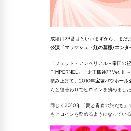
成績は29番目といいますから、まだ
公演「マラケシュ・紅の墓標/エンタ
「フェット・アンペリアル – 帝国の祝祭
PIMPERNEL」「太王四神記 Ve
積み上げて、2010年
宝塚バウホール
んと役替わりでヒロインを務めまし
同じく2010年「愛と青春の旅だち
もヒロインを務めるようになってい