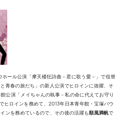
バウホール公演「摩天楼狂詩曲－君に歌う愛－」で役替
愛と青春の旅だち」の新人公演でヒロインに抜擢、そ
青年館公演「メイちゃんの執事－私の命に代えてお守り
でヒロインを務めて、2013年日本青年館・宝塚バウ
ロインを務めているので、その後の活躍も
順風満帆
で