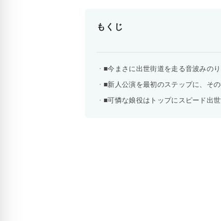
もくじ
■今まさに出世街道を走る音波みの
■新人公演を最初のステップに、そ
■可憐な娘役はトップにスピード出