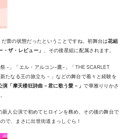
まだ蕾の状態だったということですね。初舞台は
花組
ー・ザ・レビュー」
、その後星組に配属されます。
 -」「エル・アルコン-鷹-」「THE SCARLET
r.Ⅱ －新たなる王の旅立ち－」などの舞台で着々と経験を
公演「摩天楼狂詩曲－君に歌う愛－」
で華雅りりかさ
た。
」の新人公演で初めてヒロインを務め、その後の舞台で
るので、まさに出世街道まっしぐら！