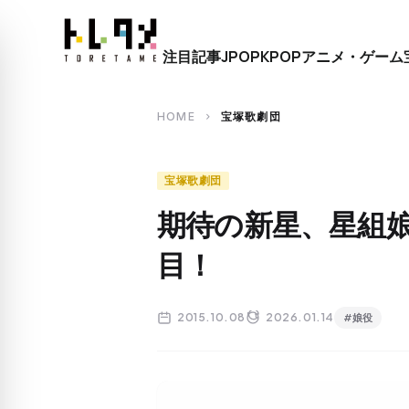
close
注目記事
JPOP
KPOP
アニメ・ゲーム
search
HOME
宝塚歌劇団
chevron_right
宝塚歌劇団
期待の新星、星組
目！
2015.10.08
2026.01.14
#娘役