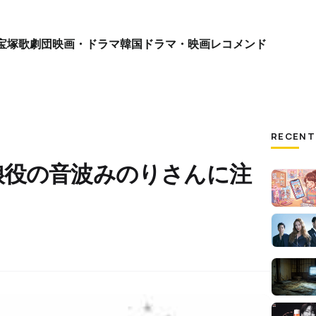
宝塚歌劇団
映画・ドラマ
韓国ドラマ・映画
レコメンド
RECENT
娘役の音波みのりさんに注