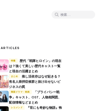
 ARTICLES
歴代「戦隊ヒロイン」の現在
特撮
は？強くて美しい歴代キャスト一覧
と現在の活躍まとめ
推し活依存はなぜ起きる？
まとめ
有名人崇拝症候群と抜け出せないビ
ジネスの罠
「プライバシー戦
韓国ドラマ・映画
争」キャスト、OST、人物相関図、
配信情報などまとめ
『世にも奇妙な物語』怖
レコメンド