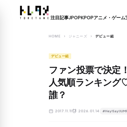
close
注目記事
JPOP
KPOP
アニメ・ゲーム
search
HOME
ジャニーズ
デビュー組
chevron_right
chevron_right
デビュー組
ファン投票で決定！20
人気順ランキング
誰？
2017.11.11
2026.01.14
#Hey!Say!JUM