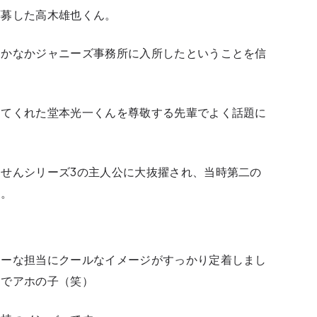
応募した高木雄也くん。
なかなかジャニーズ事務所に入所したということを信
ってくれた堂本光一くんを尊敬する先輩でよく話題に
せんシリーズ3の主人公に大抜擢され、当時第二の
た。
シーな担当にクールなイメージがすっかり定着しまし
ケでアホの子（笑）