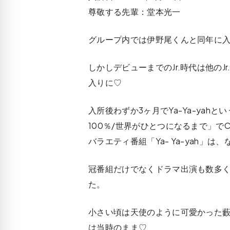
尊敬する先輩：堂本光一
グループ内では伊野尾くんと同年に
しかしデビューまでのJr.時代は他の
入りに♡
入所後わずか3ヶ月でYa-Ya-yah
100％/世界がひとつになるまで」でC
バラエティ番組「Ya- Ya-yah」
冠番組だけでなくドラマ出演も数多
た。
小さい頃は天使のように可愛かった
は当時のまま♡