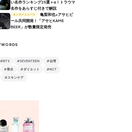
い名作ランキング25選＋α！トラウマ
名作をあらすじ付きで解説
亀梨和也×アサヒビ
エンタメニュース
ール共同開発！「アサヒKAME
BEER」が数量限定発売
YWORDS
#BTS
#SEVENTEEN
#台湾
#香水
#ダイエット
#NCT
#スキンケア