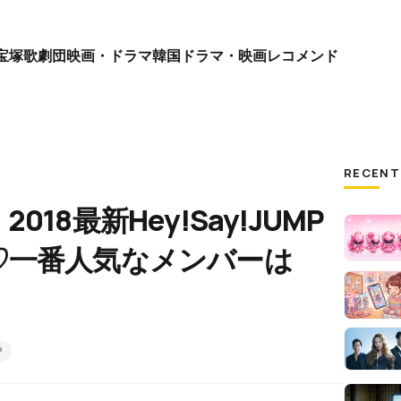
宝塚歌劇団
映画・ドラマ
韓国ドラマ・映画
レコメンド
RECENT
18最新Hey!Say!JUMP
♡一番人気なメンバーは
P