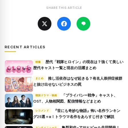
SHARE THIS ARTICLE
RECENT ARTICLES
歴代「戦隊ヒロイン」の現在は？強くて美しい
特撮
歴代キャスト一覧と現在の活躍まとめ
推し活依存はなぜ起きる？有名人崇拝症候群
まとめ
と抜け出せないビジネスの罠
「プライバシー戦争」キャスト、
韓国ドラマ・映画
OST、人物相関図、配信情報などまとめ
『世にも奇妙な物語』怖い名作ランキン
レコメンド
グ25選＋α！トラウマ名作をあらすじ付きで解説
亀梨和也×アサヒビール共同開発！
エンタメニュース