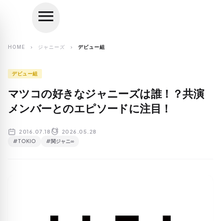
menu
close
search
HOME
ジャニーズ
デビュー組
chevron_right
chevron_right
デビュー組
マツコの好きなジャニーズは誰！？共演
メンバーとのエピソードに注目！
2016.07.18
2026.05.28
#TOKIO
#関ジャニ∞