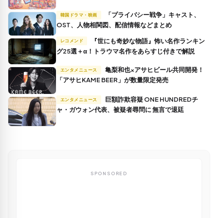
「プライバシー戦争」キャスト、
韓国ドラマ・映画
OST、人物相関図、配信情報などまとめ
『世にも奇妙な物語』怖い名作ランキン
レコメンド
グ25選＋α！トラウマ名作をあらすじ付きで解説
亀梨和也×アサヒビール共同開発！
エンタメニュース
「アサヒKAME BEER」が数量限定発売
巨額詐欺容疑 ONE HUNDREDチ
エンタメニュース
ャ・ガウォン代表、被疑者尋問に 無言で退廷
SPONSORED