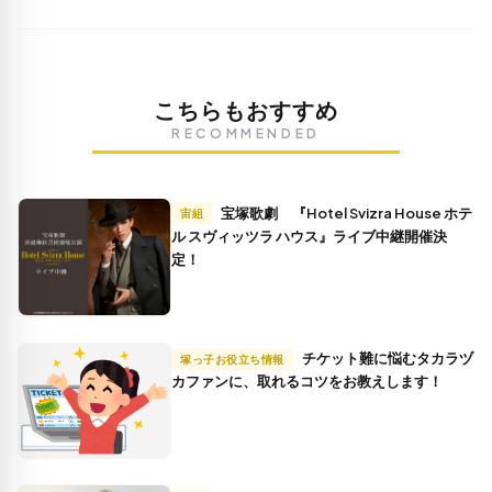
こちらもおすすめ
RECOMMENDED
宝塚歌劇 『Hotel Svizra House ホテ
宙組
ル スヴィッツラ ハウス』ライブ中継開催決
定！
チケット難に悩むタカラヅ
塚っ子お役立ち情報
カファンに、取れるコツをお教えします！