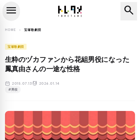
menu
search
close
search
HOME
宝塚歌劇団
chevron_right
宝塚歌劇団
生粋のヅカファンから花組男役になった
鳳真由さんの一途な性格
2015.07.13
2026.01.14
#男役