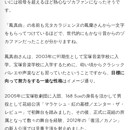
いには祖母を超えるほど熱心なヅカファンになったそうで
す。
「鳳真由」の名前も元タカラジェンヌの鳳蘭さんから一文字
をもらってつけているほどで、世代的にもかなり昔からのヅ
カファンだったことが分かりますね。
鳳真由さんは、2003年に91期生として宝塚音楽学校に入
学。宝塚音楽学校に入学するために、幼い頃からクラシック
バレエや声楽なども習っていたということですから、
目標に
向って努力をする一途な性格
はイメージ通り。
2005年に宝塚歌劇団に入団、168.5㎝の身長を活かして男
役として花組公演「マラケシュ・紅の墓標／エンター・ザ・
レビュー」で初舞台を踏みました。その後、正式に花組の所
属となって数々の舞台を経験、2012年の「復活／カノン」
の新人公演では見事主演を射止めました。