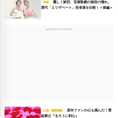
麗しく鮮烈、宝塚歌劇の娘役の憧れ。
宙組
歴代「エリザベート」役者達を比較！＜後編＞
ADVERTISEMENT
原作ファンの心も掴んだ！雪
公演・劇場情報
組新公『るろうに剣心』