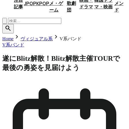
メ・ゲ
歌劇
メン
JPOP
KPOP
記事
ドラマ
マ・映画
ーム
団
ド
search
chevron_right
chevron_right
Home
ヴィジュアル系
V系バンド
V系バンド
遂にBlitz解散！Blitz解散主催TOURで
最後の勇姿を見届けよう