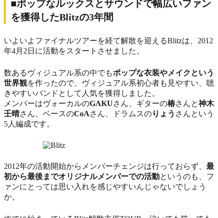
■ポップなルックスとサウンドで幅広いファン
を獲得したBlitzの3年間
いよいよファイナルツアーを経て解散を迎えるBlitzは、2012
年4月2日に活動をスタートさせました。
数あるヴィジュアル系の中でも
ポップな衣装やメイクという
世界観
を作ったので、ヴィジュアル系初心者も見やすい、聴
きやすいバンドとして人気を獲得しました。
メンバーはヴォーカルの
GAKU
さん、ギターの
椿
さんと
神木
壬晴
さん、ベースの
CoA
さん、ドラムスの
りょう
さんという
5人編成です。
2012年の活動開始からメンバーチェンジは行っておらず、
最
初から最後までオリジナルメンバーでの活動
というのも、フ
ァンにとっては思い入れを感じやすいんじゃないでしょう
か。