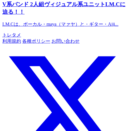
V系バンド
2人組ヴィジュアル系ユニットLM.Cに
迫る！！
LM.Cは、ボーカル・maya（マァヤ）と・ギター・Aiji...
トレタメ
利用規約
各種ポリシー
お問い合わせ