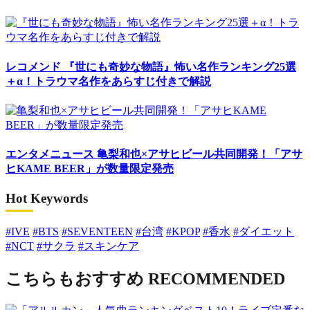
レコメンド
『世にも奇妙な物語』怖い名作ランキング25選
＋α！トラウマ名作をあらすじ付きで解説
エンタメニュース
亀梨和也×アサヒビール共同開発！「アサ
ヒKAME BEER」が数量限定発売
Hot Keywords
#IVE
#BTS
#SEVENTEEN
#台湾
#KPOP
#香水
#ダイエット
#NCT
#サクラ
#スキンケア
こちらもおすすめ
RECOMMENDED