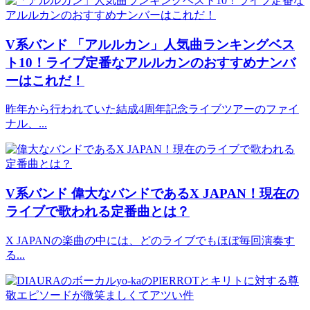
V系バンド
「アルルカン」人気曲ランキングベス
ト10！ライブ定番なアルルカンのおすすめナンバ
ーはこれだ！
昨年から行われていた結成4周年記念ライブツアーのファイ
ナル、...
V系バンド
偉大なバンドであるX JAPAN！現在の
ライブで歌われる定番曲とは？
X JAPANの楽曲の中には、どのライブでもほぼ毎回演奏す
る...