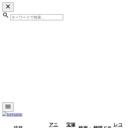
close
search
menu
アニ
宝塚
レコ
注目
映画・
韓国ドラ