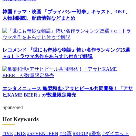
韓国ドラマ・映画
「プライバシー戦争」キャスト、OST、
人物相関図、配信情報などまとめ
レコメンド
『世にも奇妙な物語』怖い名作ランキング25選
＋α！トラウマ名作をあらすじ付きで解説
エンタメニュース
亀梨和也×アサヒビール共同開発！「アサ
ヒKAME BEER」が数量限定発売
Sponsored
Hot Keywords
#IVE
#BTS
#SEVENTEEN
#台湾
#KPOP
#香水
#ダイエット